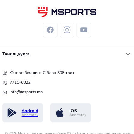
Танилцуулга
Юнион бюлдинг С блок 508 тоот
7711-6822
info@msports.mn
Android
iOS
Апп татах
Апп татах
©
2026
Монголын спортын шийдэл ХХК - Бүх эрх хуулиар хамгаалагдсан