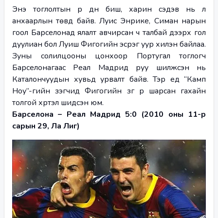
Энэ тоглолтын үр дүн биш, харин сэдэв нь л 
анхаарлын төвд байв. Луис Энрике, Симан нарын 
гоол Барселонад ялалт авчирсан ч талбай дээрх гол 
дуулиан бол Луиш Фигогийн эсрэг уур хилэн байлаа. 
Зуны солилцооны цонхоор Португал тоглогч 
Барселонагаас Реал Мадрид руу шилжсэн нь 
Каталончуудын хувьд урвалт байв. Тэр үед “Камп 
Ноу”-гийн үзэгчид Фигогийн зүг рүү шарсан гахайн 
толгой хүртэл шидсэн юм.
Барселона – Реал Мадрид 5:0 (2010 оны 11-р 
сарын 29, Ла Лиг)