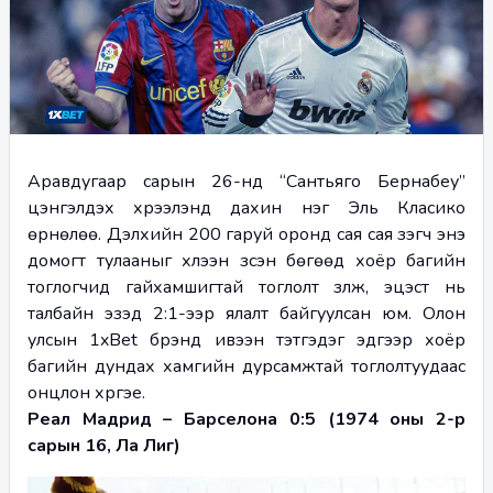
Аравдугаар сарын 26-нд “Сантьяго Бернабеу” 
цэнгэлдэх хүрээлэнд дахин нэг Эль Класико 
өрнөлөө. Дэлхийн 200 гаруй оронд сая сая үзэгч энэ 
домогт тулааныг хүлээн үзсэн бөгөөд хоёр багийн 
тоглогчид гайхамшигтай тоглолт үзүүлж, эцэст нь 
талбайн эзэд 2:1-ээр ялалт байгуулсан юм. Олон 
улсын 1xBet брэнд ивээн тэтгэдэг эдгээр хоёр 
багийн дундах хамгийн дурсамжтай тоглолтуудаас 
онцлон хүргэе.
Реал Мадрид – Барселона 0:5 (1974 оны 2-р 
сарын 16, Ла Лиг)