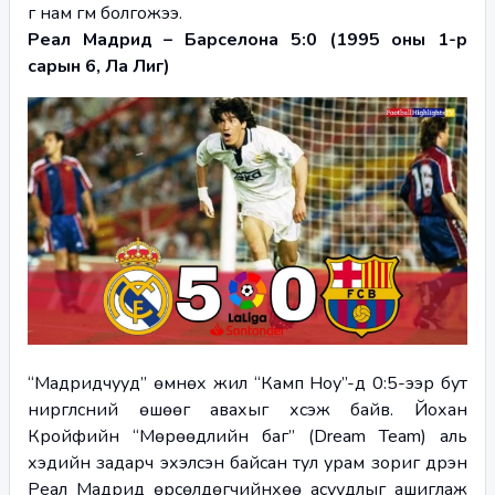
г нам гүм болгожээ.
Реал Мадрид – Барселона 5:0 (1995 оны 1-р 
сарын 6, Ла Лиг)
“Мадридчууд” өмнөх жил “Камп Ноу”-д 0:5-ээр бут 
ниргүүлсний өшөөг авахыг хүсэж байв. Йохан 
Кройфийн “Мөрөөдлийн баг” (Dream Team) аль 
хэдийн задарч эхэлсэн байсан тул урам зориг дүүрэн 
Реал Мадрид өрсөлдөгчийнхөө асуудлыг ашиглаж 