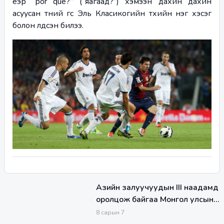
үеэр “por qué?” (“яагаад?”) хэмээн дахин дахин 
асуусан түүний үгс Эль Класикогийн түүхийн нэг хэсэг 
болон үлдсэн билээ.
Азийн залуучуудын III наадамд
оролцож байгаа Монгол улсын
баг тамирчдын медалийн
8
сарын
7
буухиа үргэлжилж байна