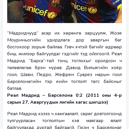
“Мадридчууд” асар их хөрөнгө зарцуулж, Жозе 
Моуриньогийн удирдлага дор аваргын баг 
босгохоор зорьж байлаа. Гэвч хүчтэй багийг өдрөөр 
биш, жилээр байгуулдаг гэдгийг тэд ойлгоогүй. Реал 
Мадрид “Барса”-тай тэнцүү тоглохыг оролдсон ч 
төлөвлөгөө бүрэн нурав. Давид Вильягийн хоёр 
гоол, Шави, Педро, Жефрен Суарез нарын гоол 
Барселонагийн тэр үеийн тоглолт төгс байсныг 
батлав.
Реал Мадрид – Барселона 0:2 (2011 оны 4-р 
сарын 27, Аваргуудын лигийн хагас шигшээ)
Реал Мадрид хэзээ ч хамгаалалт, сөрөг довтолгоонд 
тулгуурласан тоглолтын хэв маягаар ялалт 
байгуулахад дуртай байгаагүй. Гэсэн ч Барселонаг 