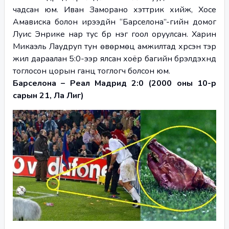
чадсан юм. Иван Заморано хэттрик хийж, Хосе 
Амависка болон ирээдүйн “Барселона”-гийн домог 
Луис Энрике нар тус бүр нэг гоол оруулсан. Харин 
Микаэль Лаудруп тун өвөрмөц амжилтад хүрсэн тэр 
жил дараалан 5:0-ээр ялсан хоёр багийн бүрэлдэхүүнд 
тоглосон цорын ганц тоглогч болсон юм.
Барселона – Реал Мадрид 2:0 (2000 оны 10-р 
сарын 21, Ла Лиг)