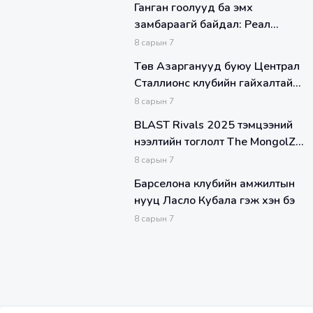
Ганган гоолууд ба эмх
замбараагүй байдал: Реал
Мадрид ба Барселонагийн
8
сарын
7
тоглолтын тойм
Төв Азарганууд буюу Централ
Сталлионс клубийн гайхалтай
эргэн ирэлт
8
сарын
7
BLAST Rivals 2025 тэмцээний
нээлтийн тоглолт The MongolZ
багийн эсрэг Passion UA
8
сарын
7
Барселона клубийн амжилтын
нууц Ласло Кубала гэж хэн бэ
8
сарын
7