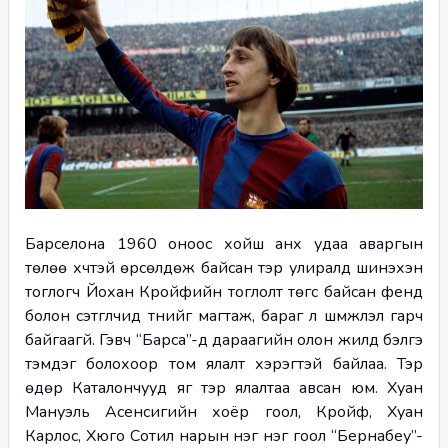
Барселона 1960 оноос хойш анх удаа аваргын 
төлөө хүчтэй өрсөлдөж байсан тэр улиралд шинэхэн 
тоглогч Йохан Кройфийн тоглолт төгс байсан фенүүд 
болон сэтгүүлчид түүнийг магтаж, бараг л шүүмжлэл гарч 
байгаагүй. Гэвч “Барса”-д дараагийн олон жилд бэлгэ 
тэмдэг болохоор том ялалт хэрэгтэй байлаа. Тэр 
өдөр Каталончууд яг тэр ялалтаа авсан юм. Хуан 
Мануэль Асенсигийн хоёр гоол, Кройф, Хуан 
Карлос, Хюго Сотил нарын нэг нэг гоол “Бернабеу”-