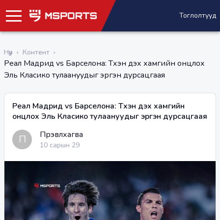
Тоглолтууд
Нүүр
›
Контент
›
Реал Мадрид vs Барселона: Түүхэн дэх хамгийн онцлох
Эль Класико тулаануудыг эргэн дурсацгаая
Реал Мадрид vs Барселона: Түүхэн дэх хамгийн
онцлох Эль Класико тулаануудыг эргэн дурсацгаая
Пүрэвлхагва
П
10 сарын 29