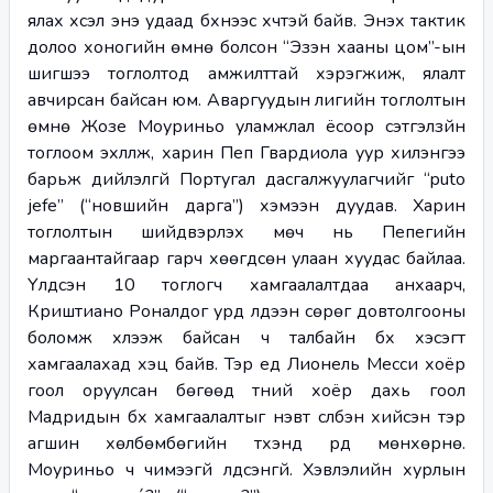
ялах хүсэл энэ удаад бүхнээс хүчтэй байв. Энэхүү тактик 
долоо хоногийн өмнө болсон “Эзэн хааны цом”-ын 
шигшээ тоглолтод амжилттай хэрэгжиж, ялалт 
авчирсан байсан юм. Аваргуудын лигийн тоглолтын 
өмнө Жозе Моуриньо уламжлал ёсоор сэтгэлзүйн 
тоглоом эхлүүлж, харин Пеп Гвардиола уур хилэнгээ 
барьж дийлэлгүй Португал дасгалжуулагчийг “puto 
jefe” (“новшийн дарга”) хэмээн дуудав. Харин 
тоглолтын шийдвэрлэх мөч нь Пепегийн 
маргаантайгаар гарч хөөгдсөн улаан хуудас байлаа. 
Үлдсэн 10 тоглогч хамгаалалтдаа анхаарч, 
Криштиано Роналдог урд үлдээн сөрөг довтолгооны 
боломж хүлээж байсан ч талбайн бүх хэсэгт 
хамгаалахад хэцүү байв. Тэр үед Лионель Месси хоёр 
гоол оруулсан бөгөөд түүний хоёр дахь гоол 
Мадридын бүх хамгаалалтыг нэвт сүлбэн хийсэн тэр 
агшин хөлбөмбөгийн түүхэнд үүрд мөнхөрнө. 
Моуриньо ч чимээгүй үлдсэнгүй. Хэвлэлийн хурлын 