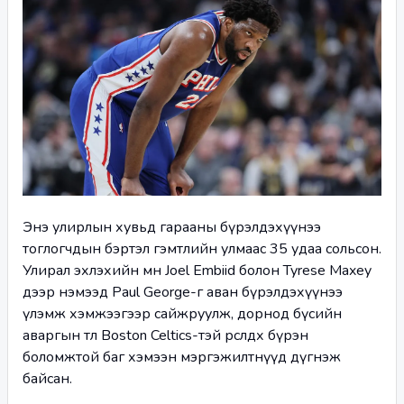
Энэ улирлын хувьд гарааны бүрэлдэхүүнээ 
тоглогчдын бэртэл гэмтлийн улмаас 35 удаа сольсон. 
Улирал эхлэхийн өмнө Joel Embiid болон Tyrese Maxey 
дээр нэмээд Paul George-г аван бүрэлдэхүүнээ 
үлэмж хэмжээгээр сайжруулж, дорнод бүсийн 
аваргын төлөө Boston Celtics-тэй өрсөлдөх бүрэн 
боломжтой баг хэмээн мэргэжилтнүүд дүгнэж 
байсан. 