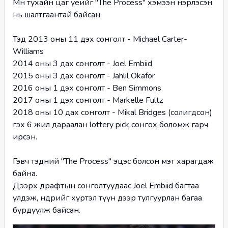
Мөн тухайн цаг үеийг "The Process" хэмээн нэрлэсэн 
нь шалтгаантай байсан. 
Тэд 2013 оны 11 дэх сонголт - Michael Carter-
Williams
2014 оны 3 дах сонголт - Joel Embiid
2015 оны 3 дах сонголт - Jahlil Okafor
2016 оны 1 дэх сонголт - Ben Simmons
2017 оны 1 дэх сонголт - Markelle Fultz
2018 оны 10 дах сонголт - Mikal Bridges (солигдсон) 
гэх 6 жил дараалан lottery pick сонгох боломж гарч 
ирсэн. 
Гэвч тэдний "The Process" эцэс болсон мэт харагдаж 
байна.
Дээрх драфтын сонголтуудаас Joel Embiid багтаа 
үлдэж, өнөөдрийг хүртэл түүн дээр тулгуурлан багаа 
бүрдүүлж байсан. 