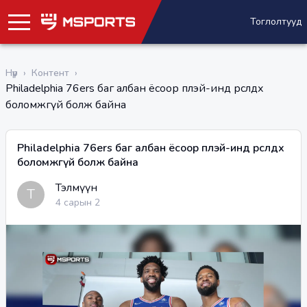
Тоглолтууд
Нүүр
›
Контент
›
Philadelphia 76ers баг албан ёсоор плэй-инд өрсөлдөх
боломжгүй болж байна
Philadelphia 76ers баг албан ёсоор плэй-инд өрсөлдөх
боломжгүй болж байна
Тэлмүүн
Т
4 сарын 2