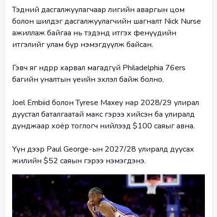
Тэдний дасгалжуулагчаар лигийн аваргын цом 
болон шилдэг дасгалжуулагчийн шагналт Nick Nurse 
ажиллаж байгаа нь тэдэнд итгэх фенүүдийн 
итгэлийг улам бүр нэмэгдүүлж байсан. 
Гэвч яг өнөөдрөөр харвал магадгүй Philadelphia 76ers 
багийн уналтын үеийн эхлэл байж болно. 
Joel Embiid болон Tyrese Maxey нар 2028/29 улирал 
дуустал баталгаатай макс гэрээ хийсэн ба улиралд 
дунджаар хоёр тоглогч нийлээд $100 саяыг авна. 
Үүн дээр Paul George-ын 2027/28 улиралд дуусах 
жилийн $52 саяын гэрээ нэмэгдэнэ.