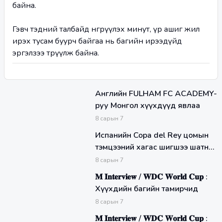
байна. 
Гэвч тэдний талбайд өнгөрүүлэх минут, үр ашиг жил 
ирэх тусам буурч байгаа нь багийн ирээдүйд 
эргэлзээ төрүүлж байна.
Английн FULHAM FC ACADEMY-
руу Монгол хүүхдүүд явлаа
8
сарын
7
Испанийн Copa del Rey цомын
тэмцээний хагас шигшээ шатны
хариу тоглолт өнөөдөр явагдана
8
сарын
7
𝐌 𝐈𝐧𝐭𝐞𝐫𝐯𝐢𝐞𝐰 / 𝐖𝐃𝐂 𝐖𝐨𝐫𝐥𝐝 𝐂𝐮𝐩 :
Хүүхдийн багийн тамирчид
8
сарын
7
𝐌 𝐈𝐧𝐭𝐞𝐫𝐯𝐢𝐞𝐰 / 𝐖𝐃𝐂 𝐖𝐨𝐫𝐥𝐝 𝐂𝐮𝐩 :