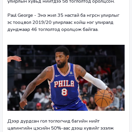
улирлын хувьд нийтдээ 58 тоглолтод оролцсон.
Paul George - Энэ жил 35 настай ба өнгөрсөн улирлыг 
эс тооцвол 2019/20 улирлаас хойш нэг улиралд 
дунджаар 46 тоглолтод оролцож байгаа.
Дээр дурдсан гол тоглогчид багийн нийт 
цалингийн цэсийн 50%-аас дээш хувийг эзэлж 