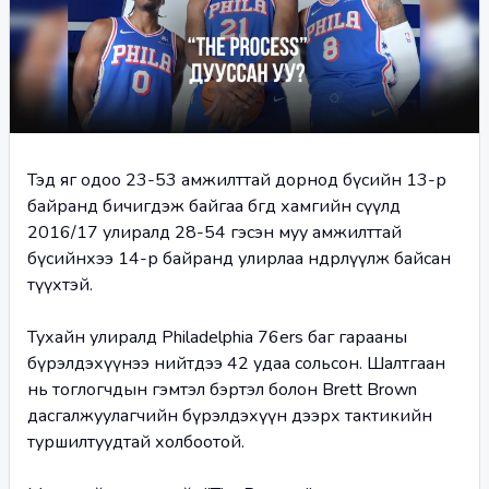
Тэд яг одоо 23-53 амжилттай дорнод бүсийн 13-р 
байранд бичигдэж байгаа бөгөөд хамгийн сүүлд 
2016/17 улиралд 28-54 гэсэн муу амжилттай 
бүсийнхээ 14-р байранд улирлаа өндөрлүүлж байсан 
түүхтэй.
Тухайн улиралд Philadelphia 76ers баг гарааны 
бүрэлдэхүүнээ нийтдээ 42 удаа сольсон. Шалтгаан 
нь тоглогчдын гэмтэл бэртэл болон Brett Brown 
дасгалжуулагчийн бүрэлдэхүүн дээрх тактикийн 
туршилтуудтай холбоотой. 