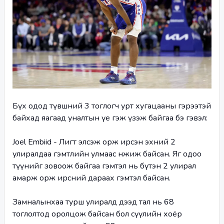
Бүх одод түвшний 3 тоглогч урт хугацааны гэрээтэй 
байхад яагаад уналтын үе гэж үзэж байгаа бэ гэвэл:
Joel Embiid - Лигт элсэж орж ирсэн эхний 2 
улиралдаа гэмтлийн улмаас өнжиж байсан. Яг одоо 
түүнийг зовоож байгаа гэмтэл нь бүтэн 2 улирал 
амарж орж ирсний дараах гэмтэл байсан.
Замналынхаа турш улиралд дээд тал нь 68 
тоглолтод оролцож байсан бол сүүлийн хоёр 