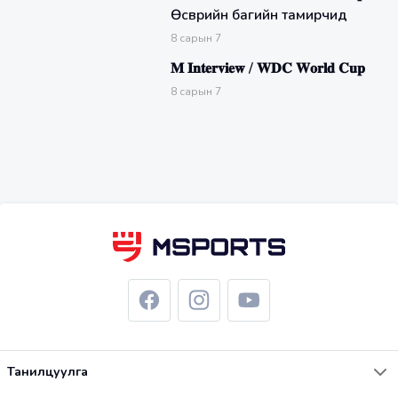
Өсвөрийн багийн тамирчид
8
сарын
7
𝐌 𝐈𝐧𝐭𝐞𝐫𝐯𝐢𝐞𝐰 / 𝐖𝐃𝐂 𝐖𝐨𝐫𝐥𝐝 𝐂𝐮𝐩
8
сарын
7
Танилцуулга