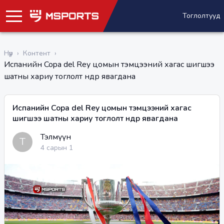
Тоглолтууд
Нүүр
›
Контент
›
Испанийн Copa del Rey цомын тэмцээний хагас шигшээ
шатны хариу тоглолт өнөөдөр явагдана
Испанийн Copa del Rey цомын тэмцээний хагас
шигшээ шатны хариу тоглолт өнөөдөр явагдана
Тэлмүүн
Т
4 сарын 1