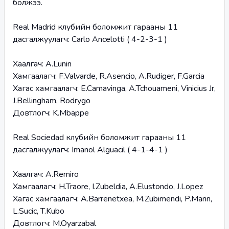
болжээ.
Real Madrid клубийн боломжит гарааны 11 
дасгалжуулагч: Carlo Ancelotti ( 4-2-3-1 )
Хаалгач: A.Lunin
Хамгаалагч: F.Valvarde, R.Asencio, A.Rudiger, F.Garcia
Хагас хамгаалагч: E.Camavinga, A.Tchouameni, Vinicius Jr, 
J.Bellingham, Rodrygo
Довтлогч: K.Mbappe
Real Sociedad клубийн боломжит гарааны 11 
дасгалжуулагч: Imanol Alguacil ( 4-1-4-1 )
Хаалгач: A.Remiro
Хамгаалагч: H.Traore, I.Zubeldia, A.Elustondo, J.Lopez
Хагас хамгаалагч: A.Barrenetxea, M.Zubimendi, P.Marin, 
L.Sucic, T.Kubo
Довтлогч: M.Oyarzabal