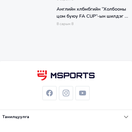
Английн хөлбөмбөгийн “Холбооны
цом буюу FA CUP”-ын шилдэг 4
баг тодорлоо
8
сарын
8
Танилцуулга