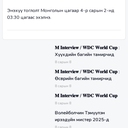
Энэхүү тоглолт Монголын цагаар 4-р сарын 2-нд 
03:30 цагаас эхэлнэ.
𝐌 𝐈𝐧𝐭𝐞𝐫𝐯𝐢𝐞𝐰 / 𝐖𝐃𝐂 𝐖𝐨𝐫𝐥𝐝 𝐂𝐮𝐩 :
Хүүхдийн багийн тамирчид
8
сарын
8
𝐌 𝐈𝐧𝐭𝐞𝐫𝐯𝐢𝐞𝐰 / 𝐖𝐃𝐂 𝐖𝐨𝐫𝐥𝐝 𝐂𝐮𝐩 :
Өсвөрийн багийн тамирчид
8
сарын
8
𝐌 𝐈𝐧𝐭𝐞𝐫𝐯𝐢𝐞𝐰 / 𝐖𝐃𝐂 𝐖𝐨𝐫𝐥𝐝 𝐂𝐮𝐩
8
сарын
8
Волейболчин Тэмүүлэн
ирээдүйн мистер 2025-д
8
сарын
8