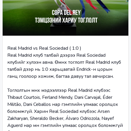
Real Madrid vs Real Sociedad ( 1:0 )
Real Madrid клуб талбай дээрээ Real Sociedad 
клубийг хүлээн авна. Өмнөх тоглолт Real Madrid клуб 
талбай дээр нь 1:0 харьцаатай Endrick-н цорын 
ганц гоолоор хожиж, багтаа давуу тал авчирсан. 
Тоглолтын өмнөх мэдээллээр Real Madrid клубээс 
Thibaut Courtois, Ferland Mendy, Dani Carvajal, Éder 
Militão, Dani Ceballos нар гэмтлийн улмаас оролцох 
боломжгүй. Харин Real Sociedad клубээс Arsen 
Zakharyan, Sheraldo Becker, Álvaro Odriozola, Nayef 
Aguerd нар мөн гэмтлийн улмаас оролцох боломжгүй 