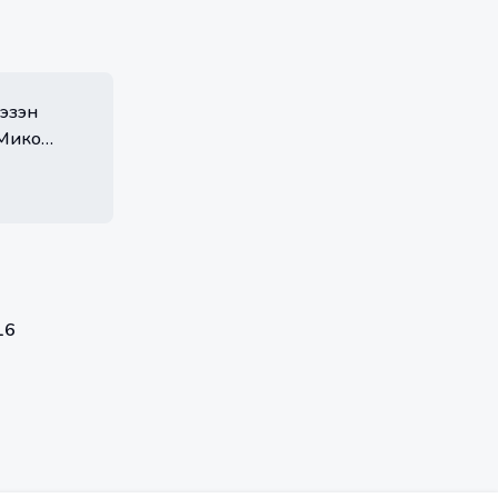
эзэн
 Мико
16