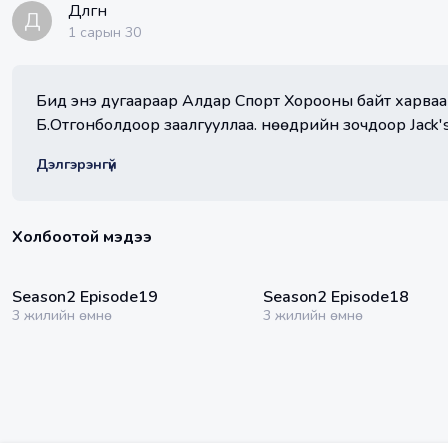
Дөлгөөн
Д
1 сарын 30
Бид энэ дугаараар Алдар Спорт Хорооны байт харва
Б.Отгонболдоор заалгууллаа. Өнөөдрийн зочдоор Jack
байлаа.
Дэлгэрэнгүй
Холбоотой мэдээ
33:37 мин
34:54 мин
Season2 Episode19
Season2 Episode18
3 жилийн өмнө
3 жилийн өмнө