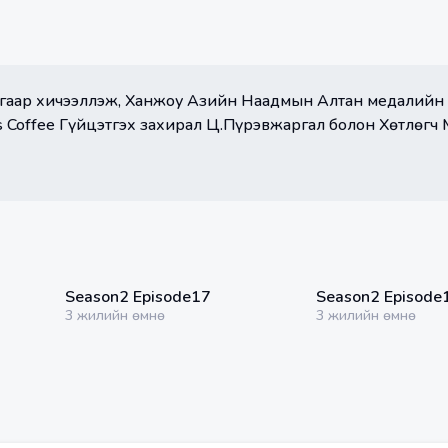
агаар хичээллэж, Ханжоу Азийн Наадмын Алтан медалийн 
's Coffee Гүйцэтгэх захирал Ц.Пүрэвжаргал болон Хөтлөгч
38:23 мин
33:08 мин
Season2 Episode17
Season2 Episode
3 жилийн өмнө
3 жилийн өмнө