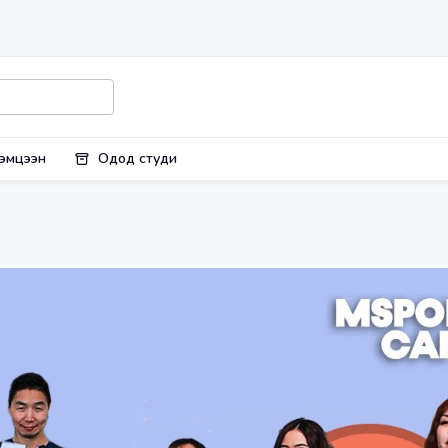
эмцээн
Одод студи