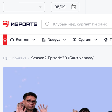
Контент
Газрууд
Сургалт
Т
Season2 Episode20 /Байт харваа/
Нүүр
›
Контент
›