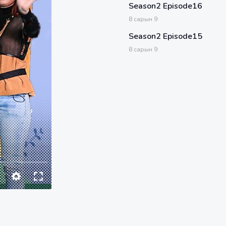
Season2 Episode16
8
сарын
9
Season2 Episode15
8
сарын
9