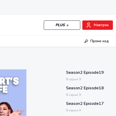
PLUS
Нэвтрэх
Промо код
Season2 Episode19
8
сарын
9
Season2 Episode18
8
сарын
9
Season2 Episode17
8
сарын
9