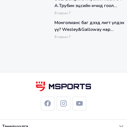
А.Трубин эцсийн мөчид гоол
оруулж, багаа аваргуудын
8
сарын
7
лигийн плей-оффт үлдээж
Монголианс баг дээд лигт үлдэх
чадлаа
үү? Wesley&Galloway нар
хамтдаа 6:7 амжилттай.
8
сарын
7
Танилцуулга