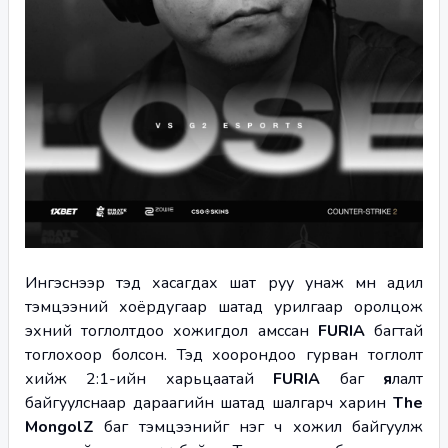
Ингэснээр тэд хасагдах шат руу унаж мөн адил 
тэмцээний хоёрдугаар шатад урилгаар оролцож 
эхний тоглолтдоо хожигдол амссан 
FURIA 
багтай 
тоглохоор болсон. Тэд хоорондоо гурван тоглолт 
хийж 2:1-ийн харьцаатай 
FURIA 
баг 
я
лалт 
байгуулснаар дараагийн шатад шалгарч харин 
The 
MongolZ
 баг тэмцээнийг нэг ч хожил байгуулж 