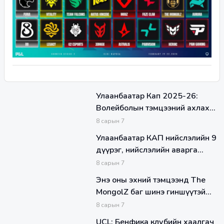
Улаанбаатар Кап 2025-26:
Волейболын тэмцээний ахлах
ангиллын Дивизоны аваргууд
8
сарын
7
тодорлоо
Улаанбаатар КАП нийслэлийн 9
дүүрэг, нийслэлийн аварга
шалгаруулах ЕБС-ын
8
сарын
7
сурагчдын сагсанбөмбөг,
Энэ оны эхний тэмцээнд The
волейболын лиг амжилттай
MongolZ баг шинэ гиншүүтэй
үргэлжилж байна.
оролцоно
8
сарын
7
UCL: Бенфика клубийн хаалгач