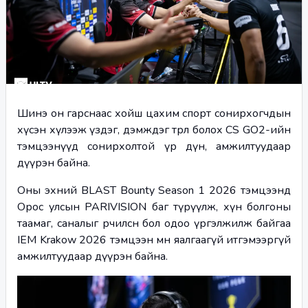
Шинэ он гарснаас хойш цахим спорт сонирхогчдын 
хүсэн хүлээж үздэг, дэмждэг төрөл болох CS GO2-ийн 
тэмцээнүүд сонирхолтой үр дүн, амжилтуудаар 
дүүрэн байна.
Оны эхний BLAST Bounty Season 1 2026 тэмцээнд 
Орос улсын PARIVISION баг түрүүлж, хүн болгоны 
таамаг, саналыг өөрчилсөн бол одоо үргэлжилж байгаа 
IEM Krakow 2026 тэмцээн мөн яалгаагүй итгэмээргүй 
амжилтуудаар дүүрэн байна. 