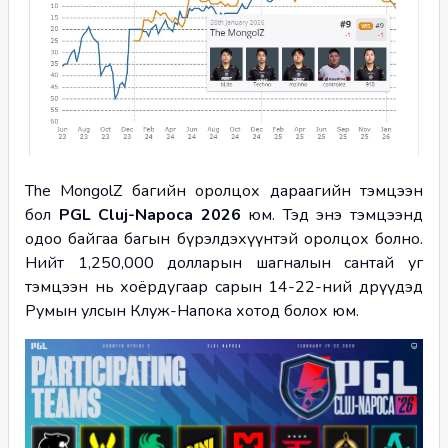
The MongolZ багийн оролцох дараагийн тэмцээн 
бол 
PGL Cluj-Napoca 2026 
юм. Тэд энэ тэмцээнд 
одоо байгаа багын бүрэлдэхүүнтэй оролцох болно. 
Нийт 1,250,000 долларын шагналын сантай уг 
тэмцээн нь хоёрдугаар сарын 14-22-ний өдрүүдэд 
Румын улсын Клуж-Напока хотод болох юм.