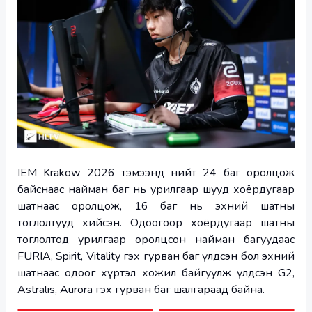
IEM Krakow 2026 тэмээнд нийт 24 баг оролцож 
байснаас найман баг нь урилгаар шууд хоёрдугаар 
шатнаас оролцож, 16 баг нь эхний шатны 
тоглолтууд хийсэн. Одоогоор хоёрдугаар шатны 
тоглолтод урилгаар оролцсон найман багуудаас 
FURIA, Spirit, Vitality гэх гурван баг үлдсэн бол эхний 
шатнаас одоог хүртэл хожил байгуулж үлдсэн G2, 
Astralis, Aurora гэх гурван баг шалгараад байна. 