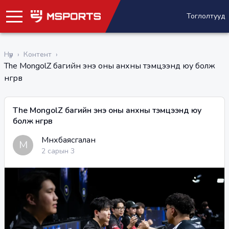
Тоглолтууд
Нүүр
›
Контент
›
The MongolZ багийн энэ оны анхны тэмцээнд юу болж
өнгөрөв
The MongolZ багийн энэ оны анхны тэмцээнд юу
болж өнгөрөв
Мөнхбаясгалан
М
2 сарын 3