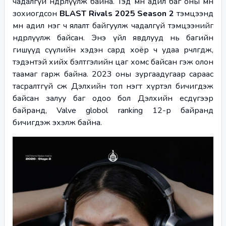
чадалгүй өндөрлүүлж байна. Тэд мөн адил баг оны өмнө 
зохиогдсон 
BLAST Rivals 2025 Season 2 
тэмцээнд 
мөн адил нэг ч ялалт байгуулж чадалгүй тэмцээнийг 
өндөрлүүлж байсан. Энэ үйл явдлууд нь багийн 
гишүүд сүүлийн хэдэн сард хоёр ч удаа өөрчлөгдөж, 
тэдэнтэй хийх бэлтгэлийн цаг хомс байсан гэж олон 
таамаг гарж байна. 2023 оны зургаадугаар сараас 
тасралтгүй өсөж Дэлхийн топ нэгт хүртэл бичигдэж 
байсан залуу баг одоо бол Дэлхийн есдүгээр 
байранд, Valve globol ranking 12-р байранд 
бичигдэж эхэлж байна. 