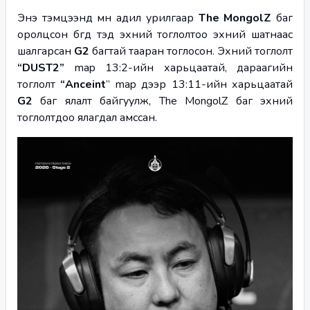
Энэ тэмцээнд мөн адил урилгаар 
The MongolZ
 баг 
оролцсон бөгөөд тэд эхний тоглолтоо эхний шатнаас 
шалгарсан 
G2 
багтай тааран тоглосон. Эхний тоглолт 
“DUST2” 
map 13:2-ийн харьцаатай, дараагийн 
тоглолт 
“Anceint
” map дээр 13:11-ийн харьцаатай 
G2 
баг ялалт байгуулж, The MongolZ баг эхний 
тоглолтдоо ялагдал амссан. 