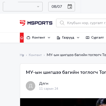
Контент
Газрууд
Сургалт
МУ-ын шигшээ багийн тоглогч To
Нүүр
›
Контент
›
МУ-ын шигшээ багийн тоглогч Tom
Дөлгөөн
Д
11 сарын 24