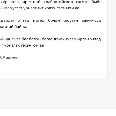
рэлцэн ирсэнтэй холбоотойгоор сагсан бөмбөг 
 нэг хүсэлт уриалгийг хэлэх гэсэн юм аа.
ардаг хятад иргэд болон оюутан залуучууд 
агатай байна.
ын шигшээ баг болон багаа дэмжихээр ирсэн хятад 
г уриалах гэсэн юм аа.
Б.Билгүүн