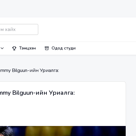
Тэмцээн
Одод студи
mmy Bilguun-ийн Уриалга:
my Bilguun-ийн Уриалга: