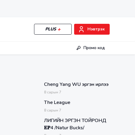
PLUS
Нэвтрэх
Промо код
Cheng Yang WU эргэн ирлээ
8
сарын
7
The League
8
сарын
7
ЛИГИЙН ЭРГЭН ТОЙРОНД
𝐄𝐏4 /Natur Bucks/