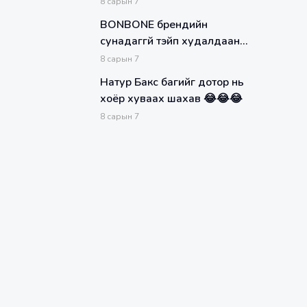
8
сарын
7
BONBONE брендийн
сунадаггүй тэйп худалдаанд
гарлаа
8
сарын
7
Натур Бакс багийг дотор нь
хоёр хуваах шахав 😂😂😂
8
сарын
7