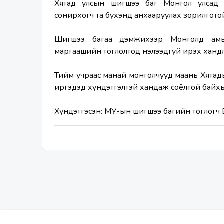
Хятад улсын шигшээ баг Монгол улсад хү
сонирхогч та бүхэнд анхааруулах зорилготой
Шигшээ багаа дэмжихээр Монголд амьд
маргаашийн тоглолтод нэлээдгүй ирэх хандл
Тийм учраас манай монголчууд маань Хятад
иргэдэд хүндэтгэлтэй хандаж соёлтой байхы
Хүндэтгэсэн: МУ-ын шигшээ багийн тоглогч 