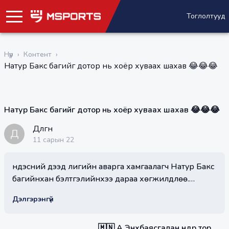
Тоглолтууд
Нүүр
›
Контент
›
Натур Бакс багийг дотор нь хоёр хуваах шахав 😂😂😂
Натур Бакс багийг дотор нь хоёр хуваах шахав 😂😂😂
Дөлгөөн
Д
11 сарын 22
Үндэсний дээд лигийн аварга хамгаалагч Натур Бакс
багийнхан бэлтгэлийнхээ дараа хөгжилдлөө.
Тэдний спортын мэдлэг, ур чадвартай хөнгөхөн
Дэлгэрэнгүй
танилцацгаая.😋 Natur Bucks Volleyball Club
✅Спортын бүхий л хэрэгцээг хангах Msports
🇲🇳 А.Энхбаясгалан өнөөдөр тор