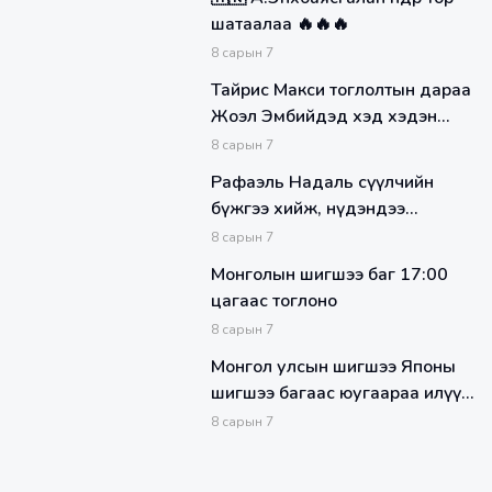
шатаалаа 🔥🔥🔥
8
сарын
7
Тайрис Макси тоглолтын дараа
Жоэл Эмбийдэд хэд хэдэн
хатуу үг хэлжээ
8
сарын
7
Рафаэль Надаль сүүлчийн
бүжгээ хийж, нүдэндээ
нулимстай эх спортоосоо зодог
8
сарын
7
тайллаа
Монголын шигшээ баг 17:00
цагаас тоглоно
8
сарын
7
Монгол улсын шигшээ Японы
шигшээ багаас юугаараа илүү
вэ?
8
сарын
7