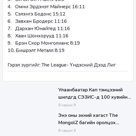
4.   Омни Эрдэнэт Майнерс 16:11
5.   Сэлэнгэ Бодонс 15:12
6.   Завхан Бродерс 11:16
7.   Дархан Юнайтед 11:16
8.   Хаан Шонхорууд 11:16
9.   Бүрэн Скор Монголианс 8:19
10. Бишрэлт Металл 8:19
Гэрэл зургийг: The League- Үндэсний Дээд Лиг
Улаанбаатар Кап тэмцээний
шилдгүүд СЭЗИС-д 100 хувийн
тэтгэлэгтэй суралцах санамж
8
сарын
9
бичигт гарын үсэг зурлаа
Энэ оны эхний хагаст The
MongolZ багийн оролцох
тэмцээнүүд
8
сарын
9