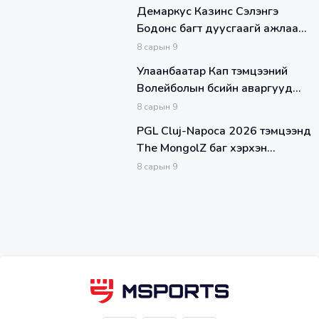
Демаркус Казинс Сэлэнгэ
Бодонс багт дуусгаагүй ажлаа
дуусгахаар ирлээ
8
сарын
9
Улаанбаатар Кап тэмцээний
Волейболын бүсийн аваргууд
энэ пүрэв гарагт тодорно
8
сарын
9
PGL Cluj-Napoca 2026 тэмцээнд
The MongolZ баг хэрхэн
оролцов
8
сарын
9