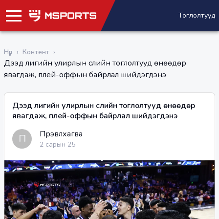
Тоглолтууд
Нүүр
›
Контент
›
Дээд лигийн улирлын сүүлийн тоглолтууд өнөөдөр
явагдаж, плей-оффын байрлал шийдэгдэнэ
Дээд лигийн улирлын сүүлийн тоглолтууд өнөөдөр
явагдаж, плей-оффын байрлал шийдэгдэнэ
Пүрэвлхагва
П
2 сарын 25