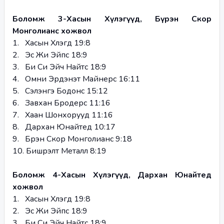
Боломж 3-Хасын Хүлэгүүд, Бүрэн Скор 
Монголианс хожвол
1.   Хасын Хүлэгүүд 19:8
2.   Эс Жи Эйпс 18:9
3.   Би Си Эйч Найтс 18:9
4.   Омни Эрдэнэт Майнерс 16:11
5.   Сэлэнгэ Бодонс 15:12
6.   Завхан Бродерс 11:16
7.   Хаан Шонхорууд 11:16
8.   Дархан Юнайтед 10:17
9.   Бүрэн Скор Монголианс 9:18
10. Бишрэлт Металл 8:19
Боломж 4-Хасын Хүлэгүүд, Дархан Юнайтед 
хожвол
1.   Хасын Хүлэгүүд 19:8
2.   Эс Жи Эйпс 18:9
3.   Би Си Эйч Найтс 18:9