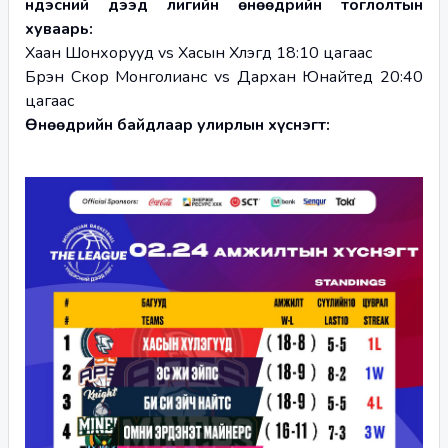
Үндэсний дээд лигийн өнөөдрийн тоглолтын 
хуваарь:
Хаан Шонхорууд vs Хасын Хүлэгүүд 18:10 цагаас
Бүрэн Скор Монголианс vs Дархан Юнайтед 20:40 
цагаас
Өнөөдрийн байдлаар улирлын хүснэгт: