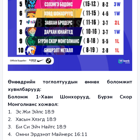
Өнөөдрийн тоглолтуудын өмнөх боломжит 
хувилбарууд:
Боломж 1-Хаан Шонхорууд, Бүрэн Скор 
Монголианс хожвол:
1.   Эс Жи Эйпс 18:9
2.   Хасын Хүлэгүүд 18:9
3.   Би Си Эйч Найтс 18:9
4.   Омни Эрдэнэт Майнерс 16:11