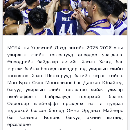
МСБХ-ны Үндэсний Дээд лигийн 2025-2026 оны 
улирлын сүүлийн тоглолтууд өнөөдөр явагдана. 
Өнөөдрийн байдлаар лигийг Хасын Хүлэгүүд баг 
тэргүүлж байгаа бөгөөд өнөөдөр тэд улирлын сүүлийн 
тоглолтоо Хаан Шонхорууд багийн эсрэг хийнэ. 
Мөн Бүрэн Скор Монголианс баг Дархан Юнайтед 
багууд улирлын сүүлийн тоглолтоо хийж, улмаар 
плей-оффын байрлалууд тодорхой болно. 
Одоогоор плей-оффт өрсөлдөх нэг л цуврал 
тодорхой болсон бөгөөд Омни Эрдэнэт Майнерс 
баг Сэлэнгэ Бодонс багууд эхний шатанд 
өрсөлдөнө.