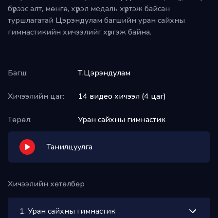
бүрээс алт, мөнгө, хүрэл медаль хүртэж байсан
Plus+
үйлчилгээнд нэгдээд бүх
туршлагатай Цэрэндулам багшийн уран сайхны
видео хичээлүүдийг үзэх
гимнастикийн хичээлийг хүргэж байна.
боломжтой
Багш:
Т.Цэрэндулам
Хичээлийн цаг:
14 видео хичээл (4 цаг)
Төрөл:
Уран сайхны гимнастик
Танилцуулга
Хичээлийн хөтөлбөр
1
.
Уран сайхны гимнастик