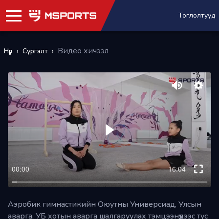
Тоглолтууд
Видео хичээл
Нүүр
›
Сургалт
›
Буцах
+
PLUS
Т.Цэрэндулам
Уран
сайхны
гимнастик
Яг одоо
Танилцуулга
үзэх
Аэробик гимнастикийн Оюутны Универсиад, Улсын
аварга, УБ хотын аварга шалгаруулах тэмцээнүүдээс тус