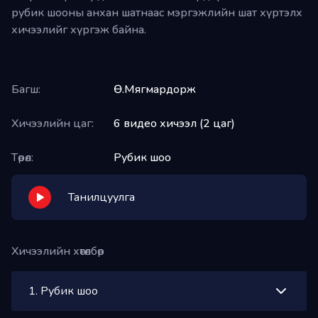
боломжтой
рубик шооны анхан шатнаас мэргэжлийн шат хүртэлх
хичээлийг хүргэж байна.
Багш:
Ө.Мягмардорж
Хичээлийн цаг:
6 видео хичээл (2 цаг)
Төрөл:
Рубик шоо
Танилцуулга
Хичээлийн хөтөлбөр
1
.
Рубик шоо