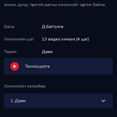
боломжтой
анхан, дунд, гүнзгий шатны хичээлийг хүргэж байна.
Багш:
Д.Баттулга
Хичээлийн цаг:
13 видео хичээл (4 цаг)
Төрөл:
Даам
Танилцуулга
Хичээлийн хөтөлбөр
1
.
Даам