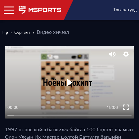
Тоглолтууд
Видео хичээл
Нүүр
›
Сургалт
›
Буцах
+
PLUS
Д.Баттулга
Даам
Яг одоо
Танилцуулга
үзэх
Plus+
үйлчилгээнд нэгдээд бүх
1997 оноос хойш багшилж байгаа 100 бодолт даамын
видео хичээлүүдийг үзэх
Олон Улсын Их Мастер цолтой Баттулга багшийн