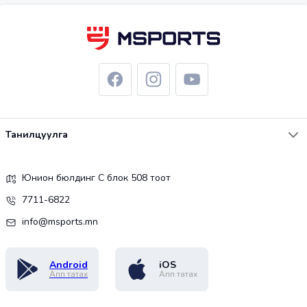
Танилцуулга
Юнион бюлдинг С блок 508 тоот
7711-6822
info@msports.mn
Android
iOS
Апп татах
Апп татах