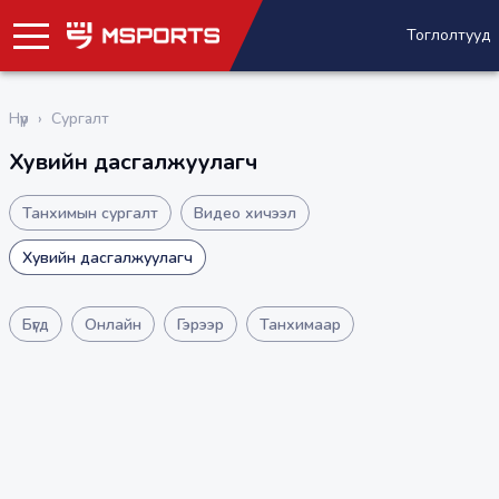
Тоглолтууд
Нүүр
›
Сургалт
Хувийн дасгалжуулагч
Танхимын сургалт
Видео хичээл
Хувийн дасгалжуулагч
Бүгд
Онлайн
Гэрээр
Танхимаар