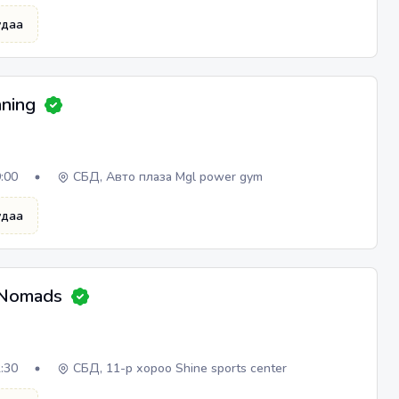
төв
удаа
nning
9:00
СБД, Авто плаза Mgl power gym
удаа
 Nomads
2:30
СБД, 11-р хороо Shine sports center