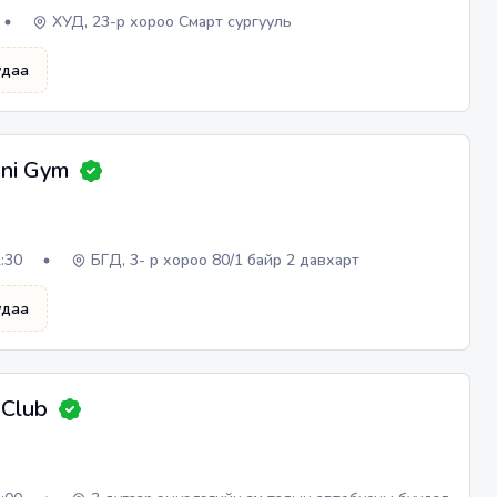
ХУД, 23-р хороо Смарт сургууль
удаа
ni Gym
2:30
БГД, 3- р хороо 80/1 байр 2 давхарт
удаа
 Club