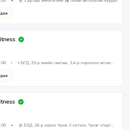
2:00
3 дугаар эмнэлэгийн зүүн талын автобусны буудал
удаа
itness
2:00
БГД, 25-р эмийн сангаас, 3,4-р хороолол өгсөх
замд, Castella Hotel-ын 3 давхарт
удаа
itness
3:00
БЗД, 26-р хороо Чухаг 2 хотхон, Чухаг спорт