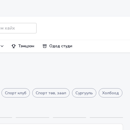
Тэмцээн
Одод студи
Спорт клуб
Спорт төв, заал
Сургууль
Холбоод