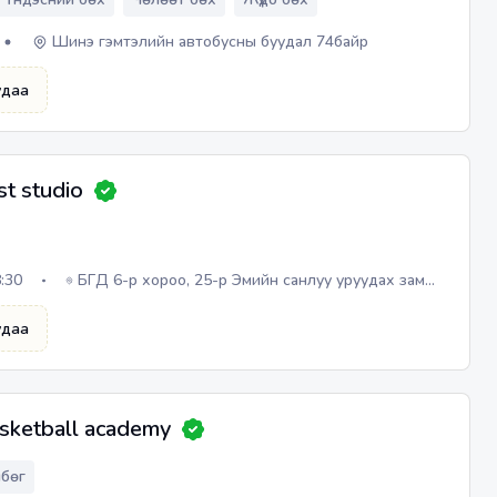
Шинэ гэмтэлийн автобусны буудал 74байр
удаа
st studio
8:30
БГД 6-р хороо, 25-р Эмийн санлуу уруудах зам
дагуу Gem mall худалдааны төвийн 4 давхарт
удаа
asketball academy
мбөг