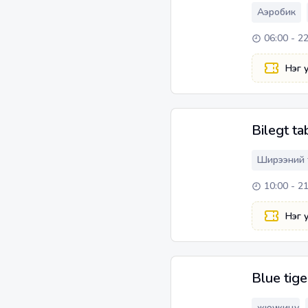
Аэробик
06:00 - 2
Нэг 
Bilegt ta
Ширээний 
10:00 - 2
Нэг 
Blue tige
жюү жицү