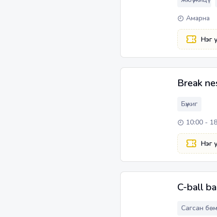
Амарна
Нэг 
Break ne
Бүжиг
10:00 - 1
Нэг 
C-ball b
Сагсан бө