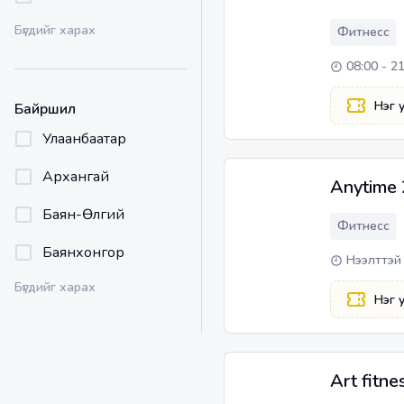
Бүгдийг харах
Фитнесс
08:00 - 2
Нэг 
Байршил
Улаанбаатар
Архангай
Anytime 
Баян-Өлгий
Фитнесс
Баянхонгор
Нээлттэй
Бүгдийг харах
Нэг 
Art fitne