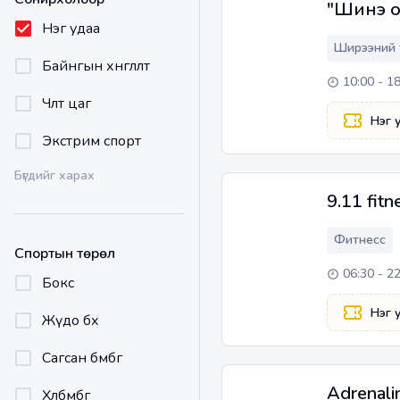
"Шинэ о
Нэг удаа
Ширээний 
Байнгын хөнгөлөлт
10:00 - 1
Чөлөөт цаг
Нэг 
Экстрим спорт
Бүгдийг харах
9.11 fitn
Фитнесс
Спортын төрөл
06:30 - 2
Бокс
Нэг 
Жүдо бөх
Сагсан бөмбөг
Adrenalin
Хөлбөмбөг