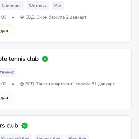
Спиннинг
Фитнесс
Иог
2:00
СБД, Эмон барилга 2 давхарт
удаа
ble tennis club
теннис
1:00
БГД "Ганган апартмент" төвийн В1 давхарт
удаа
rs club
Үндэсний бөх
Чөлөөт бөх
Жүдо бөх