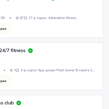
1:00
БГД, 17-р хороо, Adrenaline fitness
удаа
24/7 fitness
ЧД, 3-р хороо Урд цагаан Pearl tower B хаалга 2
давхар
удаа
ss club