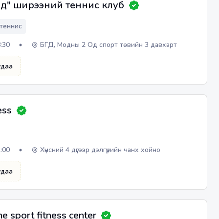
д" ширээний теннис клуб
теннис
8:30
БГД, Модны 2 Од спорт төвийн 3 давхарт
удаа
ess
2:00
Хүнсний 4 дүгээр дэлгүүрийн чанх хойно
удаа
e sport fitness center