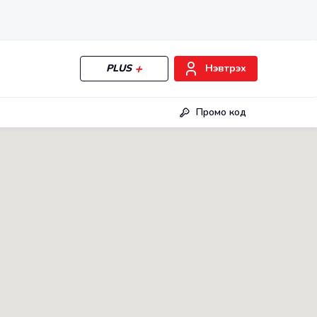
PLUS
Нэвтрэх
Промо код