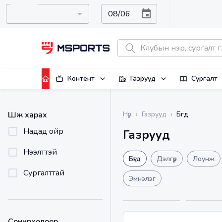
Контент
Газрууд
Сургалт
Бүгд
Шүүж харах
Нүүр
›
Газрууд
›
Надад ойр
Газрууд
Нээлттэй
Бүгд
Дэлгүүр
Лоунж
Сургалттай
Эмнэлэг
Сонирхолоор