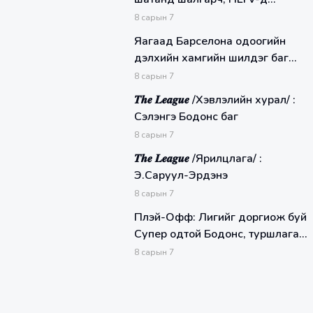
чансаа ахилаа
8
сарын
7
Яагаад Барселона одоогийн
дэлхийн хамгийн шилдэг баг
бэ?
8
сарын
7
𝑻𝒉𝒆 𝑳𝒆𝒂𝒈𝒖𝒆 /Хэвлэлийн хурал/ :
Сэлэнгэ Бодонс баг
8
сарын
7
𝑻𝒉𝒆 𝑳𝒆𝒂𝒈𝒖𝒆 /Ярилцлага/ :
Э.Саруул-Эрдэнэ
8
сарын
7
Плэй-Офф: Лигийг доргиож буй
Супер одтой Бодонс, туршлага
арвин BCH Knights багтай
8
сарын
7