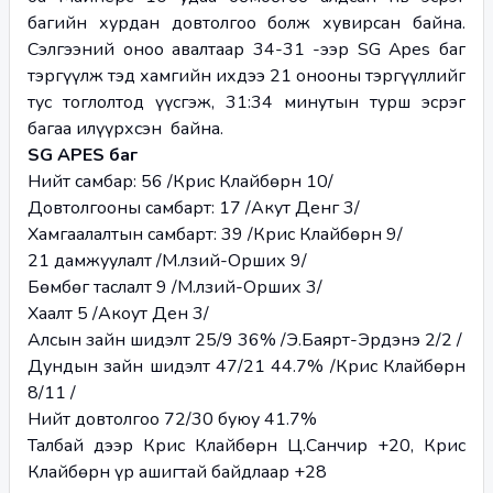
багийн хурдан довтолгоо болж хувирсан байна. 
Сэлгээний оноо авалтаар 34-31 -ээр SG Apes баг 
тэргүүлж тэд хамгийн ихдээ 21 онооны тэргүүллийг 
тус тоглолтод үүсгэж, 31:34 минутын турш эсрэг 
багаа илүүрхсэн  байна. 
SG APES баг
Нийт самбар: 56 /Крис Клайбөрн 10/
Довтолгооны самбарт: 17 /Акут Денг 3/
Хамгаалалтын самбарт: 39 /Крис Клайбөрн 9/
21 дамжуулалт /М.Өлзий-Орших 9/
Бөмбөг таслалт 9 /М.Өлзий-Орших 3/
Хаалт 5 /Акоут Ден 3/
Алсын зайн шидэлт 25/9 36% /Э.Баярт-Эрдэнэ 2/2 /
Дундын зайн шидэлт 47/21 44.7% /Крис Клайбөрн 
8/11 /
Нийт довтолгоо 72/30 буюу 41.7%
Талбай дээр Крис Клайбөрн Ц.Санчир +20, Крис 
Клайбөрн үр ашигтай байдлаар +28