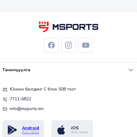
Танилцуулга
Юнион бюлдинг С блок 508 тоот
7711-6822
info@msports.mn
Android
iOS
Апп татах
Апп татах