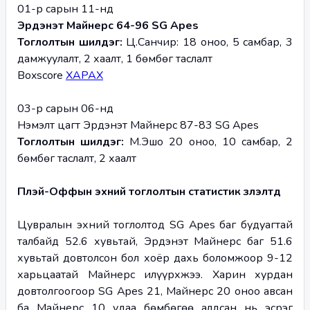
01-р сарын 11-нд
Эрдэнэт Майнерс 64-96 SG Apes 
Тоглолтын шилдэг: 
Ц.Санчир: 18 оноо, 5 самбар, 3 
дамжуулалт, 2 хаалт, 1 бөмбөг таслалт
Boxscore 
ХАРАХ
03-р сарын 06-нд
Нэмэлт цагт Эрдэнэт Майнерс 87-83 SG Apes
Тоглолтын шилдэг: 
М.Эшо 20 оноо, 10 самбар, 2 
бөмбөг таслалт, 2 хаалт
Плэй-Оффын эхний тоглолтын статистик үзүүлэлтүүд
Цувралын эхний тоглолтод SG Apes баг будуагтай 
талбайд 52.6 хувьтай, Эрдэнэт Майнерс баг 51.6 
хувьтай довтолсон бол хоёр дахь боломжоор 9-12 
харьцаатай Майнерс илүүрхжээ. Харин хурдан 
довтолгоогоор SG Apes 21, Майнерс 20 оноо авсан 
ба Майнерс 10 удаа бөмбөгөө алдсан нь эсрэг 