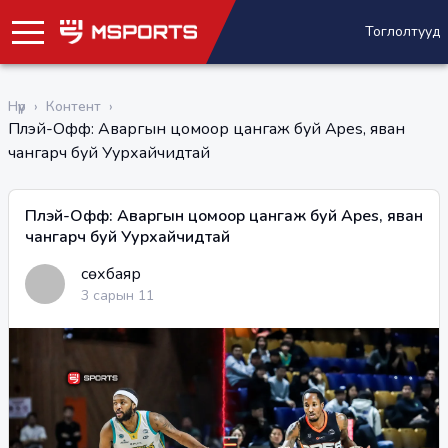
Тоглолтууд
Нүүр
›
Контент
›
Плэй-Офф: Аваргын цомоор цангаж буй Apes, яван
чангарч буй Уурхайчидтай
Плэй-Офф: Аваргын цомоор цангаж буй Apes, яван
чангарч буй Уурхайчидтай
Өсөхбаяр
3 сарын 11