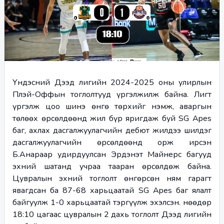
Үндэсний Дээд лигийн 2024-2025 оны улирлын 
Плэй-Оффын тоглолтууд үргэлжилж байна. Лигт 
үргэлж цоо шинэ өнгө төрхийг нэмж, аваргын 
төлөөх өрсөлдөөнд жил бүр яригдаж буй SG Apes 
баг, ахлах дасгалжуулагчийн дебют жилдээ шилдэг 
дасгалжуулагчийн өрсөлдөөнд орж ирсэн 
Б.Анараар удирдуулсан Эрдэнэт Майнерс багууд 
эхний шатанд учраа тааран өрсөлдөж байна. 
Цувралын эхний тоглолт өнгөрсөн ням гарагт 
явагдсан ба 87-68 харьцаатай SG Apes баг ялалт 
байгуулж 1-0 харьцаатай тэргүүлж эхэлсэн. Өнөөдөр 
18:10 цагаас цувралын 2 дахь тоглолт Дээд лигийн 