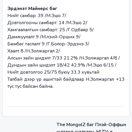
Эрдэнэт Майнерс баг 
Нийт самбар: 39 /М.Эшо 7/
Довтолгооны самбарт: 14 /М.Эшо 2/
Хамгаалалтын самбарт: 25 /Г.Одбаяр 5/
Дамжуулалт 9 /М.Өлзий-Орших 9/
Бөмбөг таслалт 9 /Г.Болор-Эрдэнэ 3/
Хаалт 8 /Н.Золжаргал 2/
Алсын зайн шидэлт 7/33 21.2% /Н.Золжаргал 4/8 /
Дундын зайн шидэлт 18/42 42.9% /М.Эшо 6/15 /
Нийт довтолгоо 25/75 буюу 33.3 хувьтай
Талбай дээр үр ашигтай байдлаар Н.Золжаргал +13 
тус тус байсан байна.
The MongolZ баг Плэй-Оффын
шатанд шалгарч, HLTV-д