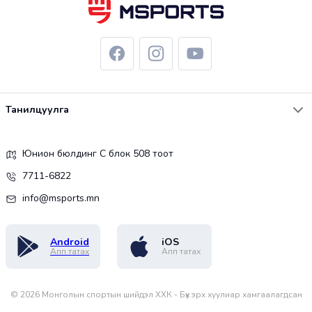
Танилцуулга
Юнион бюлдинг С блок 508 тоот
7711-6822
info@msports.mn
Android
iOS
Апп татах
Апп татах
©
2026
Монголын спортын шийдэл ХХК - Бүх эрх хуулиар хамгаалагдсан