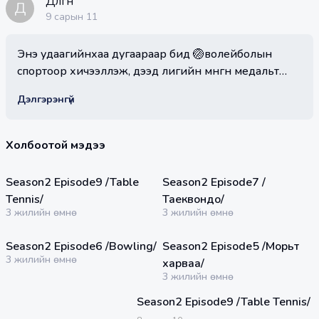
Дөлгөөн
Д
9 сарын 11
Энэ удаагийнхаа дугаараар бид 🏐волейболын
спортоор хичээллэж, дээд лигийн мөнгөн медальт
"ULAANBAATAR PHOENIX" багийн бэлтгэлд хамт
Дэлгэрэнгүй
оролцлоо. Зочноор 🎭"Comedy Lab" клубийн
комедиан Мөнхүүш, 👏🏻"Clap Comedy" клубийн
комедиан Заяа, Оюука нар оролцлоо.
Холбоотой мэдээ
35:22 мин
32:18 мин
Season2 Episode9 /Table
Season2 Episode7 /
Tennis/
Таеквондо/
3 жилийн өмнө
3 жилийн өмнө
24:59 мин
30:09 мин
Season2 Episode6 /Bowling/
Season2 Episode5 /Морьт
3 жилийн өмнө
харваа/
3 жилийн өмнө
Season2 Episode9 /Table Tennis/