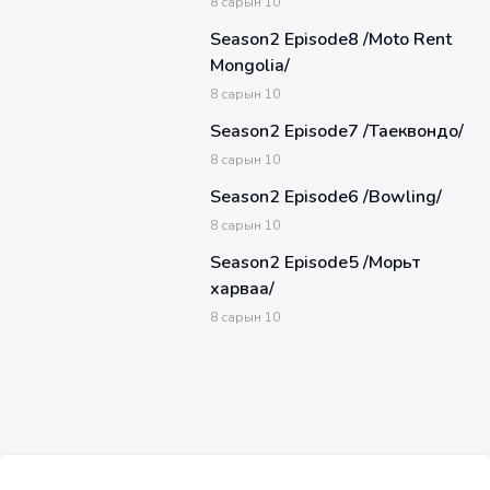
8
сарын
10
Season2 Episode8 /Moto Rent
Mongolia/
8
сарын
10
Season2 Episode7 /Таеквондо/
8
сарын
10
Season2 Episode6 /Bowling/
8
сарын
10
Season2 Episode5 /Морьт
харваа/
8
сарын
10