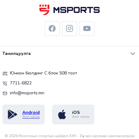
Танилцуулга
Юнион бюлдинг С блок 508 тоот
7711-6822
info@msports.mn
Android
iOS
Апп татах
Апп татах
©
2026
Монголын спортын шийдэл ХХК - Бүх эрх хуулиар хамгаалагдсан