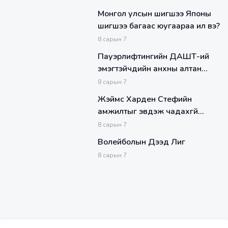
Монгол улсын шигшээ Японы
шигшээ багаас юугаараа илүү вэ?
8
сарын
7
Пауэрлифтингийн ДАШТ-ий
эмэгтэйчүүдийн анхны алтан
медалийг С.Мөнхзул эх
8
сарын
7
орондоо авчирлаа
Жэймс Харден Стефийн
амжилтыг эвдэж чадахгүй
гэдгээ хүлээн зөвшөөрлөө
8
сарын
7
Волейболын Дээд Лиг
8
сарын
7