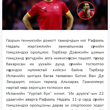
Газрын теннисийн домогт тамирчдын нэг Рафаэль 
Надаль мэргэжлийн замналынхаа сүүлчийн 
тэмцээндээ оролцлоо. Тэрбээр Дэвисийн цомын 
тэмцээнд үзэгчдийн алга нижигнүүлсэн ташилт, түүнээр 
бахархсан их уухайн дунд сүүлчийн тоглолтоо 
нүдэндээ нулимстай хийсэн байна. Тэрбээр 
Испанийн шигшээ багаа төлөөлөн Ботик Ван Де 
Зандшулп, хосын төрөлд Алькараз, Граноллерс 
нартай мөр зэрэгцэн тоглосон юм.
Испанийн “Ууртай бух” хочит, “Их дуулга”-ын 22 
удаагийн аварга Рафаэль Надаль 11-р сард сүүлийн 
тэмцээндээ оролцсоны дараа эх спортоосоо зодог 