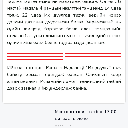
тайлна гэдгээ өмнө нь мэдэгдэж байсан. Өдгөө 38 
настай Надаль Францын нээлттэй тэмцээнд 14 удаа 
түрүүлж, 22 удаа Их дуулгад түрүүлж, өөрийн нэрээ 
дэлхий дахинаа дуурсгасан билээ. Харамсалтай нь 
сүүлийн жилүүдэд бэртлээс болж олон тэмцээнийг 
өнжсөн ба зуны олимпын өмнө энэ жил түүний тоглох 
сүүлчийн жил байх болно гэдгээ мэдэгдсэн юм. 
Ийнхүү нэгэн цагт Рафаэл Надальгүй “Их дуулга” гэж 
байхгүй хэмээн яригдаж байсан Олимпын хоёр 
алтан медальт, Испанийн домогт теннисчний талбай 
дээрх замнал ийнхүү өндөрлөж байна. 
Монголын шигшээ баг 17:00
цагаас тоглоно
8
сарын
7