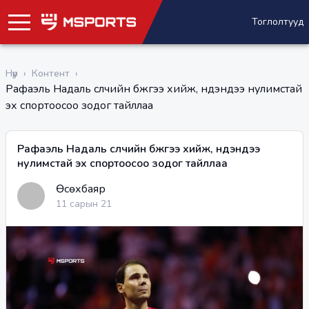
Тоглолтууд
Нүүр
›
Контент
›
Рафаэль Надаль сүүлчийн бүжгээ хийж, нүдэндээ нулимстай
эх спортоосоо зодог тайллаа
Рафаэль Надаль сүүлчийн бүжгээ хийж, нүдэндээ
нулимстай эх спортоосоо зодог тайллаа
Өсөхбаяр
11 сарын 21