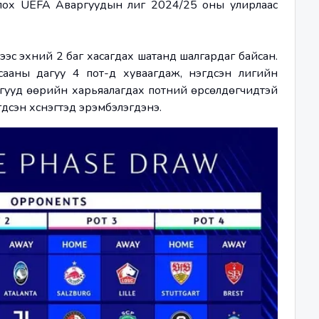
лох UEFA Аваргуудын лиг 2024/25 оны улирлаас 
рээс эхний 2 баг хасагдах шатанд шалгардаг байсан. 
аны дагуу 4 пот-д хуваагдаж, нэгдсэн лигийн 
гууд өөрийн харьяалагдах потний өрсөлдөгчидтэй 
гдсэн хүснэгтэд эрэмбэлэгдэнэ.