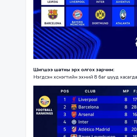
Шигшээ шатны эрх олгох зарчим:
Нэгдсэн хүснэгтийн эхний 8 баг шууд хасагд