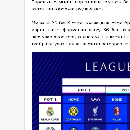
Европын хамгийн нэр хүндтэй тэмцээн бо
эхлэн шинэ формат руу шилжсэн.
Өмнө нь 32 баг 8 хэсэгт хуваагдаж, хэсэг бү
Харин шинэ форматын дагуу 36 баг чанса
зарчмаар оноо тооцох системд шилжсэн. Ба
тус бүр нэг удаа тоглож, авсан оноогоороо нэ