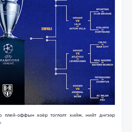
 плей-оффын хоёр тоглолт хийж, нийт дүнгээр 
.