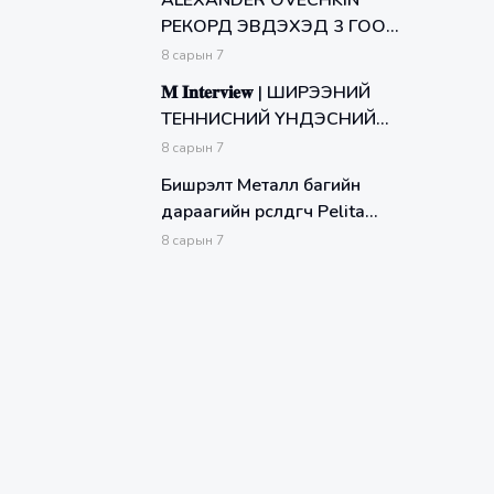
ALEXANDER OVECHKIN
РЕКОРД ЭВДЭХЭД 3 ГООЛ
ДУТУУ
8
сарын
7
𝐌 𝐈𝐧𝐭𝐞𝐫𝐯𝐢𝐞𝐰 | ШИРЭЭНИЙ
ТЕННИСНИЙ ҮНДЭСНИЙ
ДЭЭД ЛИГИЙН XVII
8
сарын
7
ТЭМЦЭЭН
Бишрэлт Металл багийн
дараагийн өрсөлдөгч Pelita
Jaya клубийн тухайд
8
сарын
7