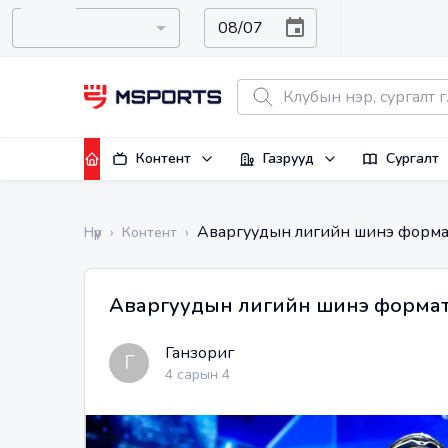
Контент
Газрууд
Сургалт
Аваргуудын лигийн шинэ форма
Нүүр
›
Контент
›
Аваргуудын лигийн шинэ форма
Ганзориг
Г
4 сарын 4