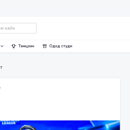
Тэмцээн
Одод студи
т
т