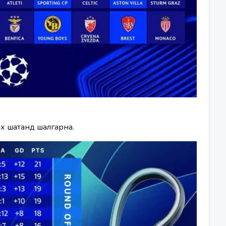
ах шатанд шалгарна.