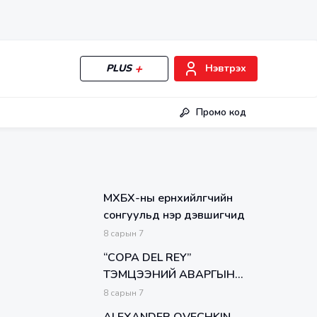
PLUS
Нэвтрэх
Промо код
МХБХ-ны ерөнхийлөгчийн
сонгуульд нэр дэвшигчид
8
сарын
7
“COPA DEL REY”
ТЭМЦЭЭНИЙ АВАРГЫН
ТӨЛӨӨ "El Clásico”
8
сарын
7