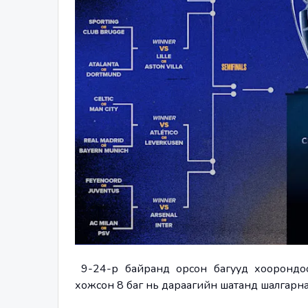
 9-24-р байранд орсон багууд хоорондоо
хожсон 8 баг нь дараагийн шатанд шалгарна