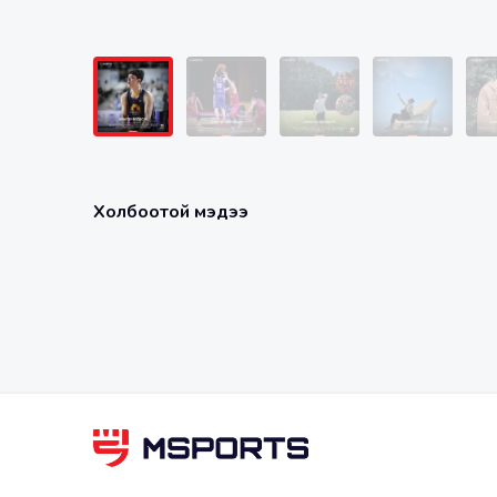
Холбоотой мэдээ
Лхагвасүрэн Сосорбарам
Жигдэ