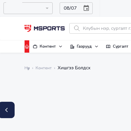
Контент
Газрууд
Сургалт
Хишгээ Болдсүх
Нүүр
›
Контент
›