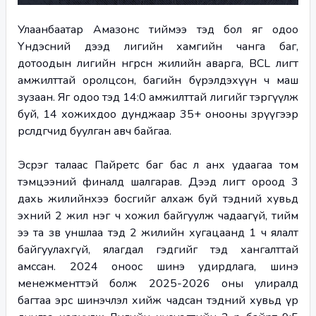
Улаанбаатар Амазонс тиймээ тэд бол яг одоо 
Үндэсний дээд лигийн хамгийн чанга баг, 
дотоодын лигийн өнгөрсөн жилийн аварга, BCL лигт 
амжилттай оролцсон, багийн бүрэлдэхүүн ч маш 
зузаан. Яг одоо тэд 14:0 амжилттай лигийг тэргүүлж 
буй, 14 хожихдоо дунджаар 35+ онооны зөрүүгээр 
өрсөлдөгчидөө буулган авч байгаа.
Эсрэг талаас Пайретс баг бас л анх удаагаа том 
тэмцээний финалд шалгарав. Дээд лигт ороод 3 
дахь жилийнхээ босгийг алхаж буй тэдний хувьд 
эхний 2 жил нэг ч хожил байгуулж чадаагүй, тийм 
ээ та зөв уншлаа тэд 2 жилийн хугацаанд 1 ч ялалт 
байгуулахгүй, ялагдал гэдгийг тэд хангалттай 
амссан. 2024 оноос шинэ удирдлага, шинэ 
менежменттэй болж 2025-2026 оны улиралд 
багтаа эрс шинэчлэл хийж чадсан тэдний хувьд үр 