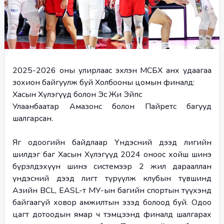
2025-2026 оны улирлаас эхлэн МСБХ анх удаагаа 
зохион байгуулж буй Холбооны цомын финалд:
Хасын Хүлэгүүд болон Эс Жи Эйпс
Улаанбаатар Амазонс болон Пайретс багууд 
шалгарсан.
Яг одоогийн байдлаар Үндэсний дээд лигийн 
шилдэг баг Хасын Хүлэгүүд 2024 оноос хойш шинэ 
бүрэлдэхүүн шинэ системээр 2 жил дарааллан 
үндэсний дээд лигт түрүүлж клубын түвшинд 
Азийн BCL, EASL-т МУ-ын багийн спортын түүхэнд 
байгаагүй ховор амжилтын эзэд болоод буй. Одоо 
цагт дотоодын ямар ч тэмцээнд финалд шалгарах 