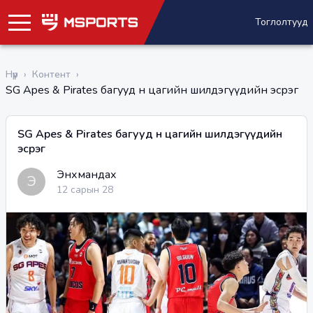
Тоглолтууд
Нүүр
›
Контент
›
SG Apes & Pirates багууд өнөө цагийн шилдэгүүдийн эсрэг
SG Apes & Pirates багууд өнөө цагийн шилдэгүүдийн
эсрэг
Энхмандах
Э
12 сарын 28