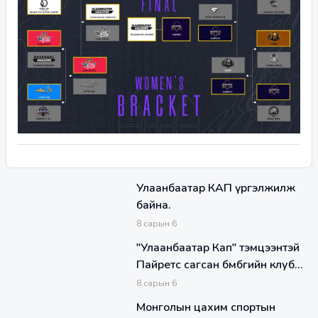
Улаанбаатар КАП үргэлжилж
байна.
8
сарын
6
"Улаанбаатар Кап" тэмцээнтэй
Пайретс сагсан бөмбөгийн клуб
хамтарч байна
8
сарын
6
Монголын цахим спортын