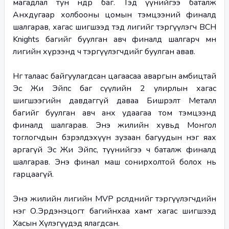
магадлал тун өндөр баг. Тэд үүнийгээ баталж 
Анхдугаар холбооны цомын тэмцээний финалд 
шалгарав, хагас шигшээд тэд лигийг тэргүүлэгч BCH 
Knights багийг буулган авч финалд шалгарч мөн 
лигийн хүрээнд ч тэргүүлэгчдийг буулган авав.
Нөгөө талаас байгуулагдсан цагаасаа аваргын амбицтай 
Эс Жи Эйпс баг сүүлийн 2 улирлын хагас 
шигшээгийн давдаггүй даваа Бишрэлт Металл 
багийг буулган авч анх удаагаа том тэмцээнд 
финалд шалгарав. Энэ жилийн хувьд Монгол 
тоглогчдын бзрэлдэхүүн зузаан багуудын нэг яах 
аргагүй Эс Жи Эйпс, түүнийгээ ч баталж финалд 
шалгарав. Энэ финал маш сонирхолтой болох нь 
гарцаагүй.
Энэ жилийн лигийн MVP өрсөлдөөнийг тэргүүлэгчдийн 
нэг О.Эрдэнэцогт багийнхаа хамт хагас шигшээд 
Хасын Хүлэгүүдэд ялагдсан.