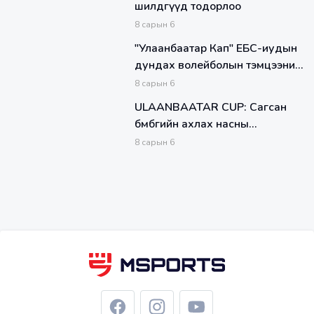
шилдгүүд тодорлоо
8
сарын
6
"Улаанбаатар Кап" ЕБС-иудын
дундах волейболын тэмцээний
хэсгийг тэргүүлэгчид болон
8
сарын
6
шилдэг тоглогчид
ULAANBAATAR CUP: Сагсан
бөмбөгийн ахлах насны
тоглолтуудын хамгийн чухал мөч
8
сарын
6
эхэлж байна