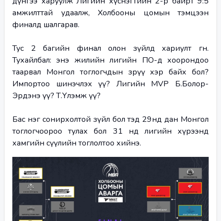
дүнгээ харуулж Лигийн хүснэгтийн 2-р байрт 9:5 
амжилттай удаалж, Холбооны цомын тэмцээн 
финалд шалгарав.
Тус 2 багийн финал олон зүйлд хариулт өгнө. 
Тухайлбал: энэ жилийн лигийн ПО-д хоорондоо 
таарвал Монгол тоглогчдын зөрүү хэр байх бол? 
Импортоо шинэчлэх үү? Лигийн MVP Б.Болор-
Эрдэнэ үү? Т.Үлэмж үү?
Бас нэг сонирхолтой зүйл бол тэд 29нд дан Монгол 
тоглогчоороо тулах бол 31 нд лигийн хүрээнд 
хамгийн сүүлийн тоглолтоо хийнэ.