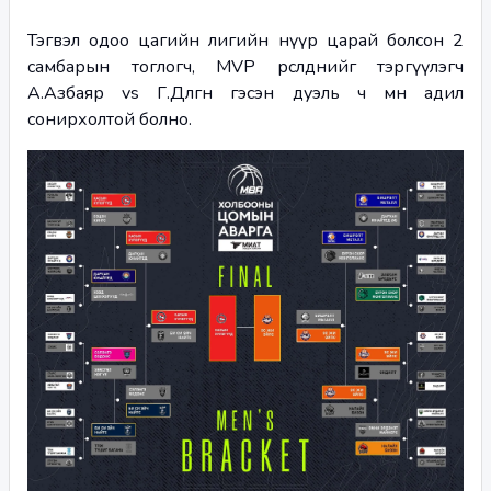
Тэгвэл одоо цагийн лигийн нүүр царай болсон 2 
самбарын тоглогч, MVP өрсөлдөөнийг тэргүүлэгч 
А.Азбаяр vs Г.Дөлгөөн гэсэн дуэль ч мөн адил 
сонирхолтой болно. 