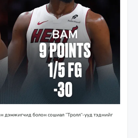
н дэмжигчид болон сошиал “Тролл”-ууд тэднийг 