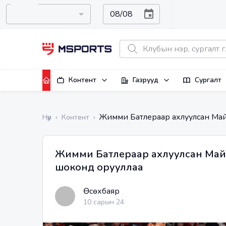
Контент
Газрууд
Сургалт
Жимми Батлераар ахлуулсан Майа
Нүүр
›
Контент
›
Жимми Батлераар ахлуулсан Майам
шоконд орууллаа
Өсөхбаяр
10 сарын 24