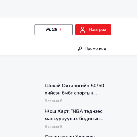
PLUS
Нэвтрэх
Промо код
Шохэй Охтанигийн 50/50
хийсэн бөмбөг спортын
түүхэнд байгаагүй хамгийн
8
сарын
8
өндөр үнээр зарагдлаа
Жош Харт: “NBA тэднээс
мансууруулах бодисын
шинжилгээ авах хэрэгтэй”
8
сарын
8