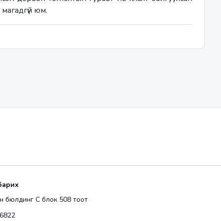
магадгүй юм. 
барих
 бюлдинг С блок 508 тоот
6822