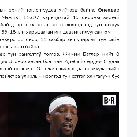
н эхний тоглолтуудаа хийгээд байна. Өнөөдөр 
Мэжикт 116:97 харьцаатай 19 онооны зөрүүтэй 
лбай дээрээ хүлээн авсан тоглолтод тэд тун тааруу 
т 39-18-ын харьцаатай илт давамгайлуулсан юм. 
керо 33 оноо, 11 самбар авч улирлыг тун сайн 
оноо авсан байна.
р тун хангалтгүй тоглов. Жимми Батлер нийт 8 
дөө 3 оноо авсан бол Бам Адебайо ердөө 5 удаа 
лэлттэй тогложээ. Энэ жил шилдэг дасгалжуулагчийн 
ойлстра улирлын нээлтэд тун сэтгэл хангалуун бус 