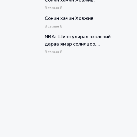
Сонин хачин Ховжив:
8
сарын
8
Сонин хачин Ховжив
8
сарын
8
NBA: Шинэ улирал эхэлсний
дараа ямар солилцоо,
наймаа хийгдэх боломжтой
8
сарын
8
вэ?