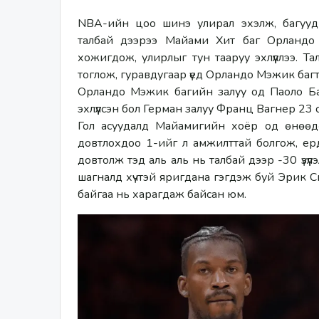
NBA-ийн цоо шинэ улирал эхэлж, багууды
талбай дээрээ Майами Хит баг Орландо 
хожигдож, улирлыг тун тааруу эхлүүллээ. Та
тоглож, гуравдугаар үед Орландо Мэжик баг
Орландо Мэжик багийн залуу од Паоло Бан
эхлүүлсэн бол Герман залуу Франц Вагнер 23 
﻿Гол асуудалд Майамигийн хоёр од өнөөдө
довтлохдоо 1-ийг л амжилттай болгож, ер
довтолж тэд аль аль нь талбай дээр -30 үзүү
шагналд хүчтэй яригдана гэгдэж буй Эрик Сп
байгаа нь харагдаж байсан юм. 