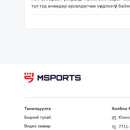
тул тэд өнөөдөр өрсөлдөгчөө хүндлээгүй байж 
Танилцуулга
Холбоо 
Бидний тухай
Юнион
Видео заавар
7711-