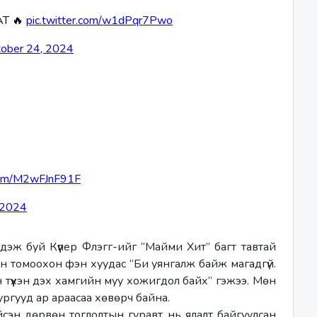
AT 🔥
pic.twitter.com/w1dPqr7Pwo
ober 24, 2024
.com/M2wFJnF91F
 2024
эж буй Күүпер Флэгг-ийг “Майми Хит” багт тавтай 
 томоохон фэн хуудас “Би уянгалж байж магадгүй. 
 түүхэн дэх хамгийн муу хожигдол байх” гэжээ. Мөн 
ургууд ар араасаа хөвөрч байна. 
эн дөрвөн тоглолтын гуравт нь ялалт байгуулсан 