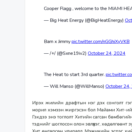
Cooper Flagg , welcome to the MIAMI HE
— Big Heat Energy (@BigHeatEnergy)
Oct
Bam x Jimmy
pic.twitter.com/nGGhiXyVKB
— /+/ (@Sxne19iv2)
October 24, 2024
The Heat to start 3rd quarter.
pic.twitter
— Will Manso (@WillManso)
October 24,
Ирэх жилийн драфтын нэг дэх сонголт гэгд
морил хэмээн жиргэсэн бол Майами Хит-ийн
Гэхдээ энэ тоглолт Хитийн сагсан бөмбөгийн
тэднийг шоглосон олон эвлүүлэг, хөдөлгөөнт з
Хит өнгөрсөн улиралд Мэжикийн эсрэг хийс