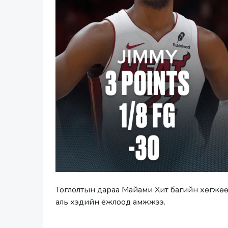
Тоглолтын дараа Майами Хит багийн хөгжөө
аль хэдийн ёжлоод амжжээ. 