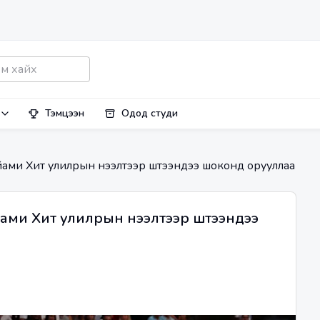
Тэмцээн
Одод студи
ми Хит улилрын нээлтээр шүтээнүүдээ шоконд орууллаа
и Хит улилрын нээлтээр шүтээнүүдээ