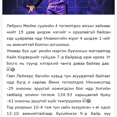
Леброн Жеймс сүүлийн 4 тоглолтдоо алсын зайнаас 
нийт 19 удаа шидэж нэгийг ч оруулаагүй байсан 
хар цувралаа өнөөдөр Миамигийн эсрэг 4 шидэж 1-ийг 
нь амжилттай болгон зогсоолоо.
Улмаар бүх цаг үеийн мэргэн буучихын жагсаалтад 
Кайл Корверийг гүйцэж 7-р байранд орж ирлээ. Уг 
босго нь түүнд хэтэрхий чанга даваа байлаа даа. 
Гэвч Лейкерс багийн хувьд тун асуудалтай байгааг 
өнөөдөр бүгд л харлаа. Өмнөх тоглолтдоо Миннесотад 
-29 онооны зөрүүтэй хожигдсон бол өнөөдөр Хитийн 
талбайд зочлон тоглож 134-93 харьцаатай буюу 
-41 онооны зөрүүтэй хүйс тэмтрүүллээ 
Тэд улирлын 10-4 гэж тун сайн эхлүүлсэн ч яг одоо 
12-10 амжилттайгаар бүсийнхээ 9-р байр луу 