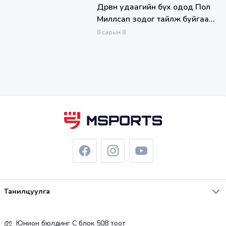
Дөрвөн удаагийн бүх одод Пол
Миллсап зодог тайлж буйгаа
зарлажээ
8
сарын
8
Танилцуулга
Юнион бюлдинг С блок 508 тоот