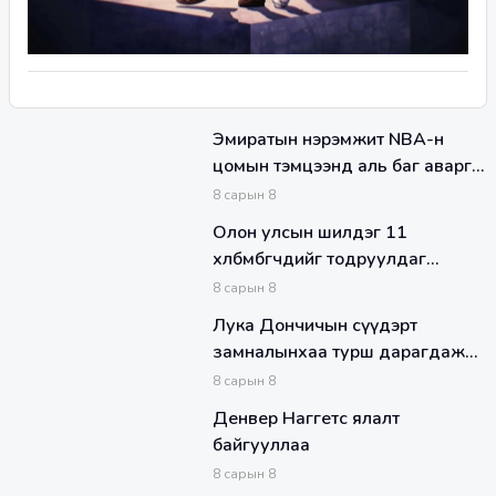
Эмиратын нэрэмжит NBA-н
цомын тэмцээнд аль баг аварга
болох бол?
8
сарын
8
Олон улсын шилдэг 11
хөлбөмбөгчдийг тодруулдаг
FIFPRO-д Манчестер Ситигийн
8
сарын
8
долоон тоглогч нэр дэвшжээ
Лука Дончичын сүүдэрт
замналынхаа турш дарагдаж
яваа нэгэн…
8
сарын
8
Денвер Наггетс ялалт
байгууллаа
8
сарын
8