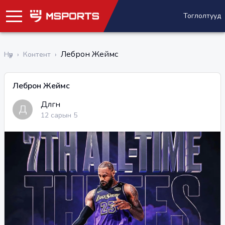
Тоглолтууд
Леброн Жеймс
Нүүр
›
Контент
›
Леброн Жеймс
Дөлгөөн
Д
12 сарын 5