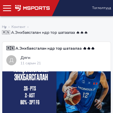
Тоглолтууд
Нүүр
›
Контент
›
🇲🇳 А.Энхбаясгалан өнөөдөр тор шатаалаа 🔥🔥🔥
🇲🇳 А.Энхбаясгалан өнөөдөр тор шатаалаа 🔥🔥🔥
Дөлгөөн
Д
11 сарын 21