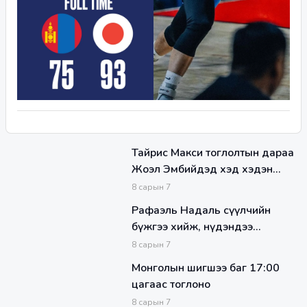
Тайрис Макси тоглолтын дараа
Жоэл Эмбийдэд хэд хэдэн
хатуу үг хэлжээ
8
сарын
7
Рафаэль Надаль сүүлчийн
бүжгээ хийж, нүдэндээ
нулимстай эх спортоосоо зодог
8
сарын
7
тайллаа
Монголын шигшээ баг 17:00
цагаас тоглоно
8
сарын
7