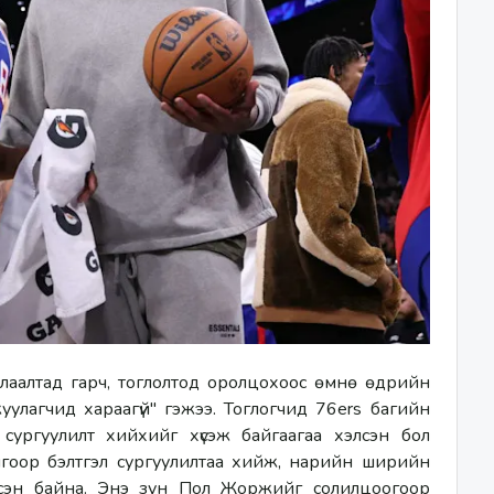
аалтад гарч, тоглолтод оролцохоос өмнө өдрийн 
улагчид хараагүй" гэжээ. Тоглогчид 76ers багийн 
сургуулилт хийхийг хүсэж байгаагаа хэлсэн бол 
гоор бэлтгэл сургуулилтаа хийж, нарийн ширийн 
элсэн байна. Энэ зун Пол Жоржийг солилцоогоор 