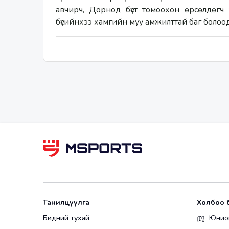
авчирч, Дорнод бүст томоохон өрсөлдөгч
бүсийнхээ хамгийн муу амжилттай баг болоо
Танилцуулга
Холбоо 
Бидний тухай
Юнион