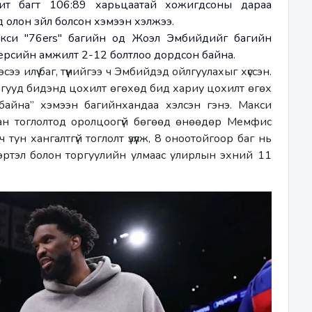
т багт 106:89 харьцаатай хожигдсоны дараа 
олон зүйл болсон хэмээн хэлжээ. 
си "76ers" багийн од Жоэл Эмбийдийг багийн 
ерсийн амжилт 2-12 болтлоо дордсон байна. 
э илүү баг, түүнийгээ ч Эмбийдэд ойлгуулахыг хүссэн. 
багууд бидэнд цохилт өгөхөд бид хариу цохилт өгөх 
байна” хэмээн багийнхандаа хэлсэн гэнэ. Макси 
ан тоглолтод оролцоогүй бөгөөд өнөөдөр Мемфис 
ун хангалтгүй тоглолт үзүүлж, 8 оноотойгоор баг нь 
тэл болон торгуулийн улмаас улирлын эхний 11 