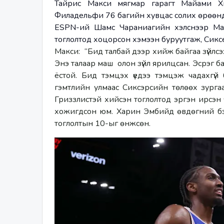
Тайрис Макси мягмар гарагт Майами Хи
Филадельфи 76 багийн хувцас солих өрөөнд 
ESPN-ий Шамс Чараниагийн хэлснээр Мак
тоглолтод хоцорсон хэмээн буруутгаж, Сикс
Макси:  “Бид талбай дээр хийж байгаа зүйлсээсэ
Энэ талаар маш  олон зүйл ярилцсан. Эсрэг 
ёстой. Бид тэмцэх үедээ тэмцэж чадахгүй 
гэмтлийн улмаас Сиксэрсийн төлөөх зурга
Гриззлистэй хийсэн тоглолтод эргэн ирсэн ч т
хожигдсон юм. Харин Эмбийд өвдөгний бэр
тоглолтын 10-ыг өнжсөн. 