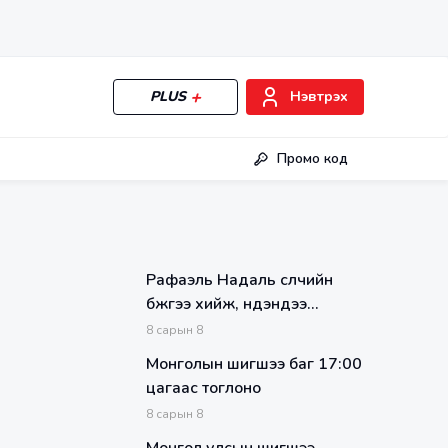
PLUS
Нэвтрэх
Промо код
Рафаэль Надаль сүүлчийн
бүжгээ хийж, нүдэндээ
нулимстай эх спортоосоо
8
сарын
8
зодог тайллаа
Монголын шигшээ баг 17:00
цагаас тоглоно
8
сарын
8