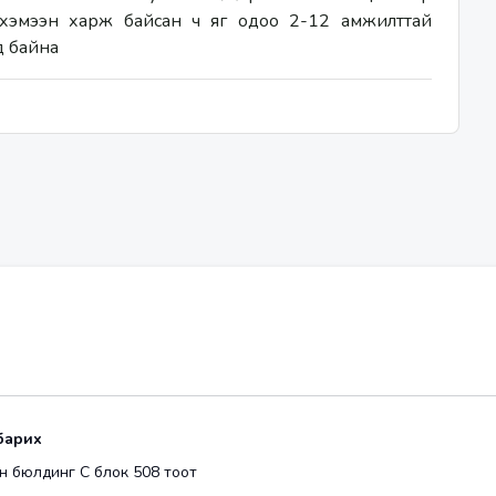
 хэмээн харж байсан ч яг одоо 2-12 амжилттай 
д байна 
барих
 бюлдинг С блок 508 тоот