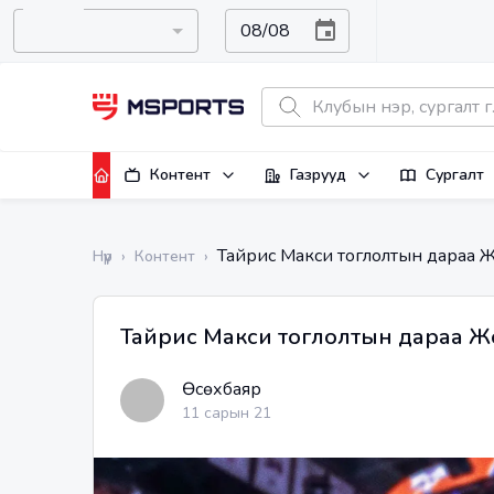
Контент
Газрууд
Сургалт
Тайрис Макси тоглолтын дараа Ж
Нүүр
›
Контент
›
Тайрис Макси тоглолтын дараа Жо
Өсөхбаяр
11 сарын 21