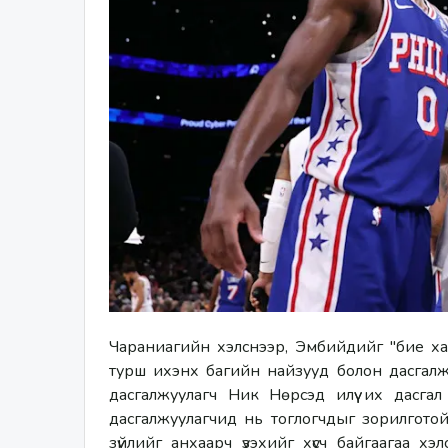
Чараниагийн хэлснээр, Эмбийдийг "бие хал
турш ихэнх багийн найзууд болон дасгалжу
дасгалжуулагч Ник Нөрсэд илүү их дасгал 
дасгалжуулагчид нь тоглогчдыг зорилготой
зүйлийг анхаарч үзэхийг хүсч байгаагаа х