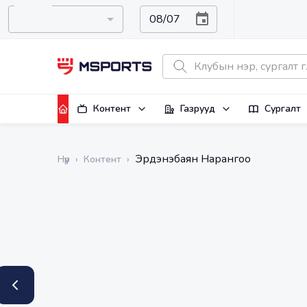
Контент
Газрууд
Сургалт
Эрдэнэбаян Нарангоо
Нүүр
›
Контент
›