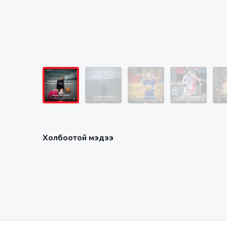
Холбоотой мэдээ
Энхмөнх Шүрэнцэцэг
Хишгэ