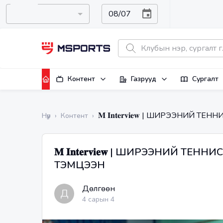
Контент
Газрууд
Сургалт
𝐌 𝐈𝐧𝐭𝐞𝐫𝐯𝐢𝐞𝐰 | ШИРЭЭН
Нүүр
›
Контент
›
𝐌 𝐈𝐧𝐭𝐞𝐫𝐯𝐢𝐞𝐰 | ШИРЭЭНИЙ
ТЭМЦЭЭН
Дөлгөөн
Д
4 сарын 4