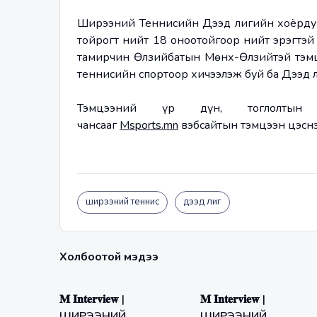
Ширээний Теннисийн Дээд лигийн хоёрдуга
тойрогт нийт 18 оноотойгоор нийт эрэгтэй 
тамирчин Өлзийбатын Мөнх-Өлзийтэй тэмцэ
теннисийн спортоор хичээлэж буй ба Дээд л
Тэмцээний үр дүн, тоглолтын 
чансааг 
Msports.mn
 вэбсайтын тэмцээн цэсн
ширээний теннис
дээд лиг
Холбоотой мэдээ
𝐌 𝐈𝐧𝐭𝐞𝐫𝐯𝐢𝐞𝐰 |
𝐌 𝐈𝐧𝐭𝐞𝐫𝐯𝐢𝐞𝐰 |
ШИРЭЭНИЙ
ШИРЭЭНИЙ