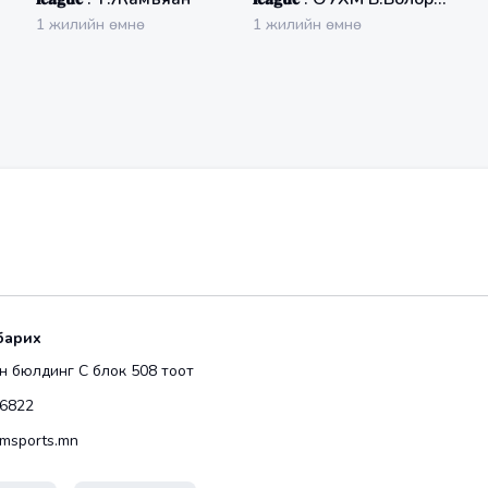
эрдэнэ
1 жилийн өмнө
1 жилийн өмнө
барих
 бюлдинг С блок 508 тоот
6822
msports.mn