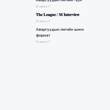
Аваргуудын лигийн түүх
8
сарын
7
𝐓𝐡𝐞 𝐋𝐞𝐚𝐠𝐮𝐞 / 𝐌 𝐈𝐧𝐭𝐞𝐫𝐯𝐢𝐞𝐰
8
сарын
7
Аваргуудын лигийн шинэ
формат
8
сарын
7