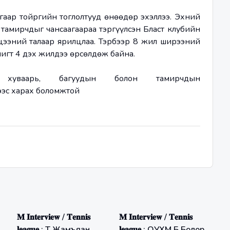
ар тойргийн тоглолтууд өнөөдөр эхэллээ. Эхний 
тамирчдыг чансаагаараа тэргүүлсэн Бласт клубийн 
эний талаар ярилцлаа. Тэрбээр 8 жил ширээний 
игт 4 дэх жилдээ өрсөлдөж байна.
хуваарь, багуудын болон тамирчдын 
ээс харах боломжтой
𝐌 𝐈𝐧𝐭𝐞𝐫𝐯𝐢𝐞𝐰 / 𝐓𝐞𝐧𝐧𝐢𝐬
𝐌 𝐈𝐧𝐭𝐞𝐫𝐯𝐢𝐞𝐰 / 𝐓𝐞𝐧𝐧𝐢𝐬
𝐥𝐞𝐚𝐠𝐮𝐞 : Т.Жамъяан
𝐥𝐞𝐚𝐠𝐮𝐞 : ОУХМ Б.Болор-