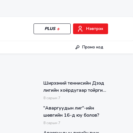
PLUS
Нэвтрэх
Промо код
Ширээний теннисийн Дээд
лигийн хоёрдугаар тойргийн
тоглолтууд эхэллээ
8
сарын
7
"Аваргуудын лиг"-ийн
шөвгийн 16-д юу болов?
8
сарын
7