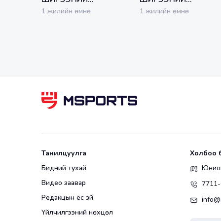
ТЕННИСНИЙ
ТЕННИСНИЙ
1 жилийн өмнө
1 жилийн өмнө
ҮНДЭСНИЙ ДЭЭД
ҮНДЭСНИЙ ДЭЭД
ЛИГИЙН XVII
ЛИГИЙН XVII
ТЭМЦЭЭН
ТЭМЦЭЭН
Танилцуулга
Холбоо 
Бидний тухай
Юнион
Видео заавар
7711-
Редакцын ёс зүй
info@
Үйлчилгээний нөхцөл