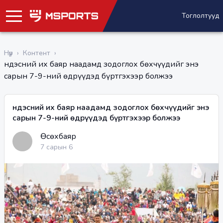
Тоглолтууд
Нүүр
›
Контент
›
Үндэсний их баяр наадамд зодоглох бөхчүүдийг энэ
сарын 7-9-ний өдрүүдэд бүртгэхээр болжээ
Үндэсний их баяр наадамд зодоглох бөхчүүдийг энэ
сарын 7-9-ний өдрүүдэд бүртгэхээр болжээ
Өсөхбаяр
7 сарын 6