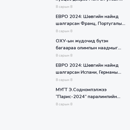
сурталчилж лого байршуулжээ
8
сарын
8
ЕВРО 2024: Шөвгийн наймд
шалгарсан Франц, Португалын
тоглолтын таамаг
8
сарын
8
ОХУ-ын жүдочид бүтэн
багаараа олимпын наадмыг
өнжинө
8
сарын
8
ЕВРО 2024: Шөвгийн наймд
шалгарсан Испани, Германы
тоглолтын таамаг
8
сарын
8
МУГТ Э.Содномпэлжээ
“Парис-2024” паралимпийн
нээлтийн ёслолд туг барихаар
8
сарын
8
болжээ