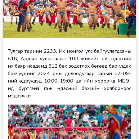
Тулгар төрийн 2233, Их монгол улс байгуулагдсаны 
818, Ардын хувьсгалын 103 жилийн ой, Үндэсний 
их баяр наадамд 512 бөх зодоглох бөгөөд барилдах 
бөхчүүдийг 2024 оны долоодугаар сарын 07-09-
ний өдрүүдэд 10:00–19:00 цагийн хооронд МБӨ-
нд бүртгэнэ гэж Үндэсний бөхийн холбооноос 
мэдээллээ.