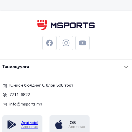
Танилцуулга
Юнион бюлдинг С блок 508 тоот
7711-6822
info@msports.mn
Android
iOS
Апп татах
Апп татах