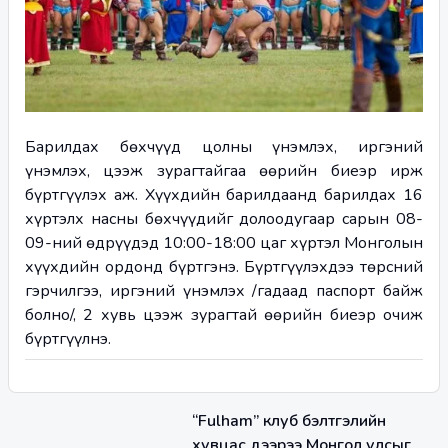
Барилдах бөхчүүд цолны үнэмлэх, иргэний 
үнэмлэх, цээж зурагтайгаа өөрийн биеэр ирж 
бүртгүүлэх аж. Хүүхдийн барилдаанд барилдах 16 
хүртэлх насны бөхчүүдийг долоодугаар сарын 08-
09-ний өдрүүдэд 10:00-18:00 цаг хүртэл Монголын 
хүүхдийн ордонд бүртгэнэ. Бүртгүүлэхдээ төрсний 
гэрчилгээ, иргэний үнэмлэх /гадаад паспорт байж 
болно/, 2 хувь цээж зурагтай өөрийн биеэр очиж 
бүртгүүлнэ.
“Fulham” клуб бэлтгэлийн
хувцас дээрээ Монгол улсыг