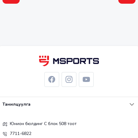
замналыг сонгосон.
Нармандах Насанбуян
Чулуунбаатар Дөлгөөн
Цэнджав Болорцэцэг
Батцоож Мөнх-Эрдэнэ
Танилцуулга
Юнион бюлдинг С блок 508 тоот
7711-6822